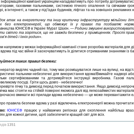
 інформаційної кампанії українцям нагадуватимуть про потребу дотримуватис
аторами, газовими пальниками, системою пічного опалення та свічками гро
і, в інтернеті, а також у під’їздах будинків, ліфтах та на зовнішніх рекламних н
док атак на енергетичну та іншу критичну інфраструктуру мільйони діт
ах без електроенергії, що обмежує їх у правах та позбавляє норм
вництва ЮНІСЕФ в Україні Мурат Шахін. —
Родини змушені використовувати 
и світло та зігрітися, що не завжди безпечно у приміщеннях. Прості пра
в’я дітей і їхніх родин
».
м напрямом у межах інформаційної кампанії стане розробка матеріалів для д
 вдома під час війни й заохочуватимуть їх ділитися отриманими знаннями із б
уйтеся таких правил безпеки:
нератор виділяє чадний газ, тому має розміщуватися лише на вулиці, на відст
уристичні пальники небезпечні для використання вдома!Вмикайте надворі аб
ільки сертифікованими та дотримуйтеся інструкції виробника. Газові паль
великому посуді. Гріти щось довго - небезпечно!
ревірте пічку та димохід перед початком використання. Якщо димохід непрочищ
ічка має стояти на стійкій поверхні якомога далі від легкозаймистих матеріалі
дночасно вмикати всі прилади вдома небезпечно — це може перевантажити е
про правила безпеки вдома у разі відключень електроенергії можна прочитат
во:
ЮНІСЕФ
працює у найважчих регіонах для охоплення найбільш вразл
іях для кожної дитини, щоб забезпечити кращий світ для всіх.
ядів
1351