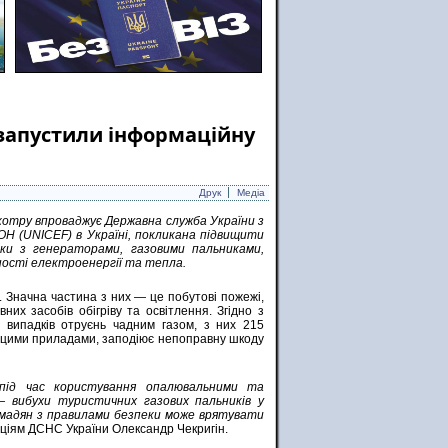
F запустили інформаційну
Друк
Медіа
, котру впроваджує Державна служба України з
Н (UNICEF) в Україні, покликана підвищити
нки з генераторами, газовими пальниками,
ності електроенергії та тепла.
. Значна частина з них — це побутові пожежі,
их засобів обігріву та освітлення. Згідно з
 випадків отруєнь чадним газом, з них 215
я цими приладами, заподіює непоправну шкоду
 під час користування опалювальними та
 вибухи туристичних газових пальників у
омадян з правилами безпеки може врятувати
аціям ДСНС України Олександр Чекригін.