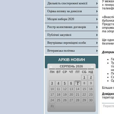
У межах
Діяльність спостережної комісії
з генер
телеефір
Оцінка впливу на довкілля
«
Внаслі
Місцеві вибори 2020
будинк
Предста
Реєстр колективних договорів
отримат
та здоро
Публічні закупівлі
Ще одни
Внутрішньо переміщені особи
безпеки
Ветеранська політика
Дотрим
АРХІВ НОВИН
Ге
Т
«
»
СЕРПЕНЬ 2026
т
не
ПН
ВТ
СР
ЧТ
ПТ
СБ
НД
Пе
Св
1
2
О
3
4
5
6
7
8
9
Більше 
10
11
12
13
14
15
16
Довідко
17
18
19
20
21
22
23
територ
24
25
26
27
28
29
30
31
Перегл