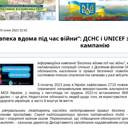
24 січня 2023 10:42
зпека вдома під час війни”: ДСНС і UNICE
кампанію
Інформаційна кампанія “Безпека вдома під час війни”
надзвичайних ситуацій спільно з Дитячим фондом ОО
обізнаність населення із правил безпечної поведі
системою пічного опалення та свічками у разі відсут
З початку 2023 року в Україні зафіксовано 2710 пожеж
спричинені неправильним використанням альтернативн
МОЗ України, у період з листопада по грудень 2022-го встановлено 868
далих — це діти. Недостатня обізнаність людей щодо того, як користуватис
здоров’ю українців, а часто й коштує їм життя.
 рятувальники ліквідовують наслідки недотримання правил безпеки
ичними приладами. Серед найпоширеніших причин надзвичайних подій —
ах і отруєння чадним газом. Переконаний, що підвищення обізнаності гр
е життя
», - зазначає директор Департаменту запобігання надзвичайним ситу