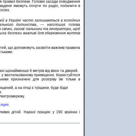
я правил безпеки. Головні засади поводження
мадяни зможуть почути по радіо, побачити в
осіях.
ей в Україні часто залишаються в холодних
ального дитинства
, — наголошує голова
свічки, газові пальники та генератори, щоб
вила безпеки важливі для збереження життів
ітей, що допоможуть засвоїти важливі правила
атьками.
ані щонайменше 6 метрів від вікон та дверей.
о у вентильованому приміщенні. Користуйтеся
ники призначені для розігріву їжі тільки в
ений, а на пічці є тріщини, буде біда!
в.
лектромережу.
и
тут
.
ивих дітей. Наразі працює у 190 країнах і