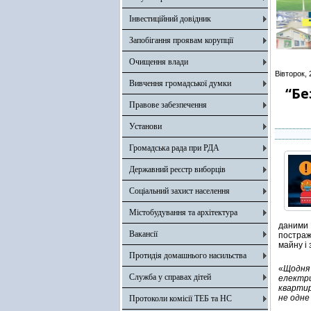
Інвестиційний довідник
Запобігання проявам корупції
Очищення влади
Вівторок, 
Вивчення громадської думки
“Бе
Правове забезпечення
Установи
Громадська рада при РДА
Державний реєстр виборців
Соціальний захист населення
Містобудування та архітектура
даними 
Вакансії
постраж
майну і 
Протидія домашнього насильства
«
Щодня
Служба у справах дітей
електр
квартир
не одн
Протоколи комісії ТЕБ та НС