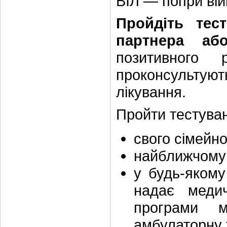
ВІЛ — попри вій
Пройдіть тес
партнера або
позитивного
проконсульту
лікування.
Пройти тестуван
свого сімейно
найближчому 
у будь-якому
надає меди
програми м
амбулаторну 