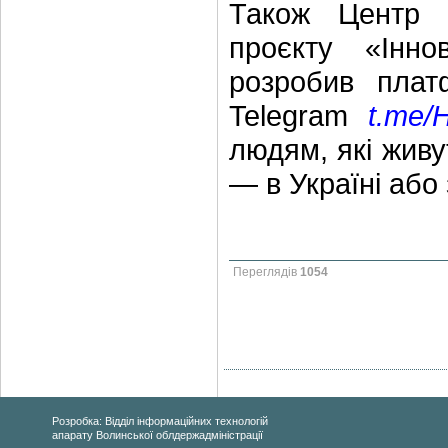
Також Центр г
проєкту «Інно
розробив пла
Telegram
t.me/
людям, які живу
— в Україні або
Переглядів
1054
Розробка: Відділ інформаційних технологій
апарату Волинської облдержадміністрації