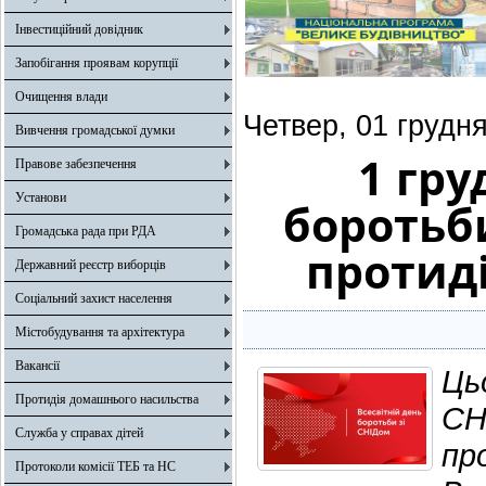
Інвестиційний довідник
Запобігання проявам корупції
Очищення влади
Четвер, 01 грудн
Вивчення громадської думки
1 гру
Правове забезпечення
Установи
боротьби
Громадська рада при РДА
протиді
Державний реєстр виборців
Соціальний захист населення
Містобудування та архітектура
Вакансії
Ць
Протидія домашнього насильства
СН
Служба у справах дітей
пр
Протоколи комісії ТЕБ та НС