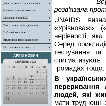
Вс
Діяльність спостережної комісії
розв’язала прот
Оцінка впливу на довкілля
UNAIDS визна
Місцеві вибори 2020
Реєстр колективних договорів
«Урівноваж» (
Публічні закупівлі
нерівності, яка
Внутрішньо переміщені особи
Серед прикладів
Ветеранська політика
тестування та 
АРХІВ НОВИН
стигматизують 
«
»
СЕРПЕНЬ 2026
громадах тощо
ПН
ВТ
СР
ЧТ
ПТ
СБ
НД
1
2
В українськи
3
4
5
6
7
8
9
10
11
12
13
14
15
16
переривання 
17
18
19
20
21
22
23
людей, які жи
24
25
26
27
28
29
30
31
мати труднощі 