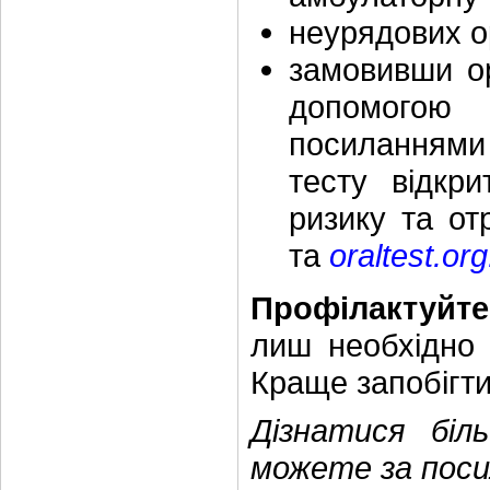
неурядових ор
замовивши ор
допомо
посилання
тесту відкр
ризику та от
та
oraltest.org
Профілактуйте
лиш необхідно 
Краще запобігти
Дізнатися бі
можете за пос