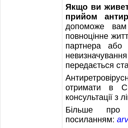
Якщо ви живет
прийом антире
допоможе вам
повноцінне житт
партнера або 
невизначування
передається ст
Антиретровірусн
отримати в С
консультації з л
Більше про 
посиланням:
ar