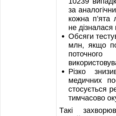
10239 випадк
за аналогічн
кожна п’ята 
не дізналася 
Обсяги тестув
млн, якщо по
поточного
використовув
Різко зниз
медичних по
стосується ре
тимчасово о
Такі захворю