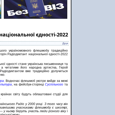
національної єдності-2022
Друк
ьшого україномовного флешмобу традиційно
горіч Радіодиктант національної єдності-2022
ьної єдності стане українська письменниця та
, а читатиме його народна артистка, Герой
Радіодиктантом вже традиційно долучиться
нко.
ура
. Водночас флешмоб укотре вийде за межі
Культура
, на фейсбук-сторінці
Суспільного
та
країнах світу будуть облаштовані студії для
.
нського Радіо у 2000 році. З того часу він
тивнішими учасниками флешмобу є школярі,
 у ньому беруть участь люди різного віку і
аїнської мови.