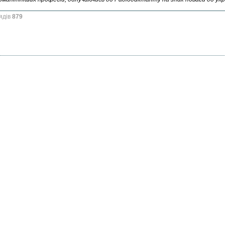
ядів
879