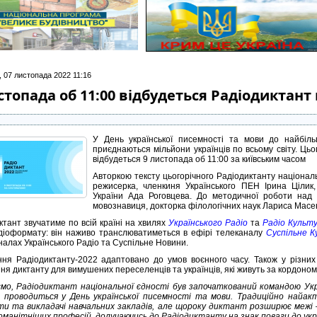
, 07 листопада 2022 11:16
стопада об 11:00 відбудеться Радіодиктант 
У День української писемності та мови до найбіл
приєднаються мільйони українців по всьому світу. Цьо
відбудеться 9 листопада об 11:00 за київським часом
Авторкою тексту цьогорічного Радіодиктанту націонал
режисерка, членкиня Українського ПЕН Ірина Цілик
України Ада Роговцева. До методичної роботи над 
мовознавиця, докторка філологічних наук Лариса Масе
ктант звучатиме по всій країні на хвилях
Українського Радіо
та
Радіо Культ
діоформату: він наживо транслюватиметься в ефірі телеканалу
Суспільне 
налах Українського Радіо та Суспільне Новини.
ня Радіодиктанту-2022 адаптовано до умов воєнного часу. Також у різних 
ня диктанту для вимушених переселенців та українців, які живуть за кордоном
мо, Радіодиктант національної єдності був започаткований командою Украї
 проводиться у День української писемності та мови. Традиційно найак
и та викладачі навчальних закладів, але щороку диктант розширює межі —
оманітніших професій, долучаючись до Радіодиктанту на знак поваги до укр