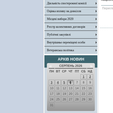
Діяльність спостережної комісії
Перегл
Оцінка впливу на довкілля
Місцеві вибори 2020
Реєстр колективних договорів
Публічні закупівлі
Внутрішньо переміщені особи
Ветеранська політика
АРХІВ НОВИН
«
»
СЕРПЕНЬ 2026
ПН
ВТ
СР
ЧТ
ПТ
СБ
НД
1
2
3
4
5
6
7
8
9
10
11
12
13
14
15
16
17
18
19
20
21
22
23
24
25
26
27
28
29
30
31