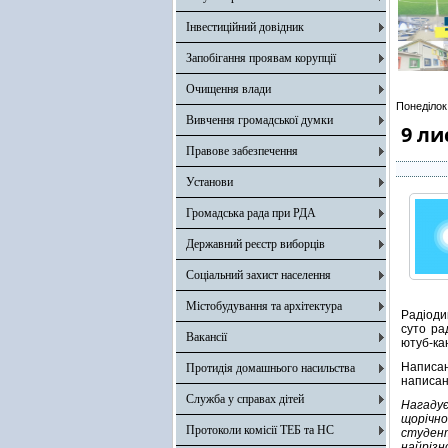
Інвестиційний довідник
Запобігання проявам корупції
Очищення влади
Понеділок
Вивчення громадської думки
9 ли
Правове забезпечення
Установи
Громадська рада при РДА
Державний реєстр виборців
Соціальний захист населення
Містобудування та архітектура
Радіоди
суто ра
Вакансії
ютуб-ка
Написан
Протидія домашнього насильства
написан
Служба у справах дітей
Нагадує
щорічно
Протоколи комісії ТЕБ та НС
студент
найрізн