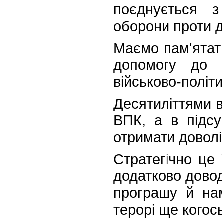
поєднується 
оборони проти д
Маємо пам'ятати
допомогу до 
військово-політ
Десятиліттями в
ВПК, а в підс
отримати доволі
Стратегічно це
додатково доводи
програшу й нам
терорі ще когось