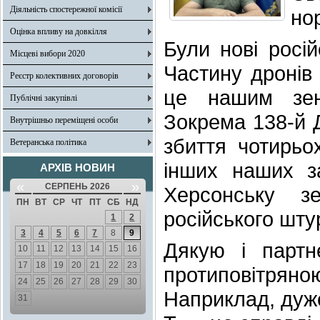
Діяльність спостережної комісії
но
Оцінка впливу на довкілля
Були нові росій
Місцеві вибори 2020
Частину дронів 
Реєстр колективних договорів
це нашим зен
Публічні закупівлі
Зокрема 138-й Д
Внутрішньо переміщені особи
збиття чотирьо
Ветеранська політика
інших наших за
АРХІВ НОВИН
«
»
СЕРПЕНЬ 2026
Херсонську з
ПН
ВТ
СР
ЧТ
ПТ
СБ
НД
російського шту
1
2
3
4
5
6
7
8
9
Дякую і партн
10
11
12
13
14
15
16
17
18
19
20
21
22
23
протиповітря
24
25
26
27
28
29
30
Наприклад, дуже
31