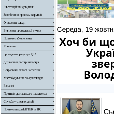
Інвестиційний довідник
Запобігання проявам корупції
Очищення влади
Середа, 19 жовтн
Вивчення громадської думки
Хоч би що
Правове забезпечення
Установи
Укра
Громадська рада при РДА
зве
Державний реєстр виборців
Воло
Соціальний захист населення
Містобудування та архітектура
Вакансії
Протидія домашнього насильства
Служба у справах дітей
Сь
Протоколи комісії ТЕБ та НС