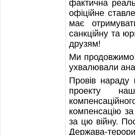
фактична реальн
офіційне ставле
має отримуват
санкційну та ю
друзям!
Ми продовжимо р
ухвалювали анал
Провів нараду
проекту на
компенсаційн
компенсацію за 
за цю війну. По
Держава-терор