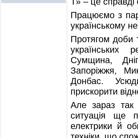
Т» – це справді
Працюємо з пар
українському не
Протягом доби 
українських 
Сумщина, Дні
Запоріжжя, Мик
Донбас. Усю
прискорити відн
Але зараз так 
ситуація ще п
електрики й об
техніки, що спож