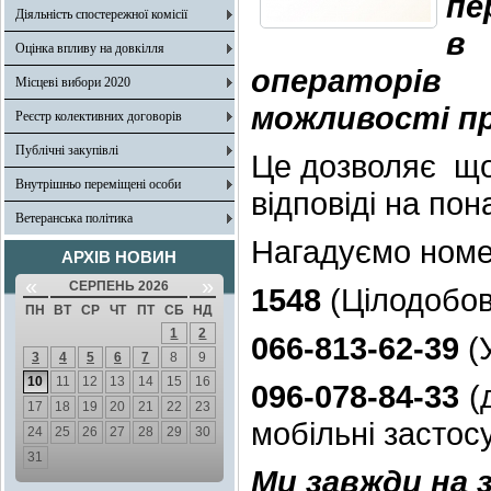
пе
Діяльність спостережної комісії
в
Оцінка впливу на довкілля
операторів
Місцеві вибори 2020
можливості пр
Реєстр колективних договорів
Публічні закупівлі
Це дозволяє що
Внутрішньо переміщені особи
відповіді на пон
Ветеранська політика
Нагадуємо номе
АРХІВ НОВИН
«
»
СЕРПЕНЬ 2026
1548
(Цілодобов
ПН
ВТ
СР
ЧТ
ПТ
СБ
НД
1
2
066-813-62-39
(
3
4
5
6
7
8
9
10
11
12
13
14
15
16
096-078-84-33
(д
17
18
19
20
21
22
23
мобільні застос
24
25
26
27
28
29
30
31
Ми завжди на 