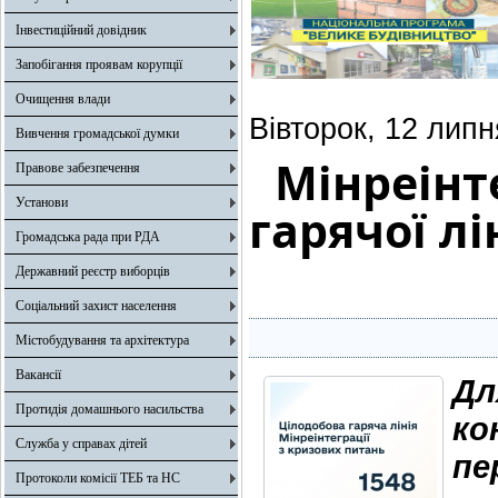
Інвестиційний довідник
Запобігання проявам корупції
Очищення влади
Вівторок, 12 липн
Вивчення громадської думки
Мінреінт
Правове забезпечення
Установи
гарячої л
Громадська рада при РДА
Державний реєстр виборців
Соціальний захист населення
Містобудування та архітектура
Вакансії
Д
Протидія домашнього насильства
к
Служба у справах дітей
пе
Протоколи комісії ТЕБ та НС