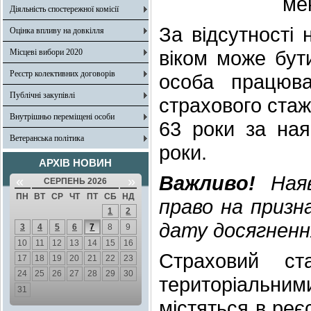
ме
Діяльність спостережної комісії
За відсутності 
Оцінка впливу на довкілля
віком може бут
Місцеві вибори 2020
Реєстр колективних договорів
особа працюва
Публічні закупівлі
страхового стаж
Внутрішньо переміщені особи
63 роки за ная
Ветеранська політика
роки.
АРХІВ НОВИН
Важливо!
Наяв
«
»
СЕРПЕНЬ 2026
ПН
ВТ
СР
ЧТ
ПТ
СБ
НД
право на призна
1
2
дату досягнення
3
4
5
6
7
8
9
10
11
12
13
14
15
16
Страховий ст
17
18
19
20
21
22
23
24
25
26
27
28
29
30
територіальн
31
містяться в реє