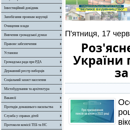
Інвестиційний довідник
Запобігання проявам корупції
Очищення влади
П'ятниця, 17 черв
Вивчення громадської думки
Роз'ясн
Правове забезпечення
Установи
України 
Громадська рада при РДА
за
Державний реєстр виборців
Соціальний захист населення
Містобудування та архітектура
Вакансії
Ос
Протидія домашнього насильства
ро
Служба у справах дітей
ві
Протоколи комісії ТЕБ та НС