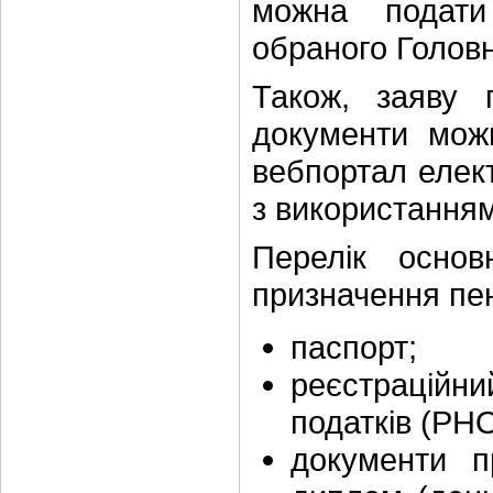
можна подати
обраного Головн
Також, заяву 
документи мож
вебпортал елект
з використанням
Перелік основ
призначення пен
паспорт;
реєстраційн
податків (РН
документи п