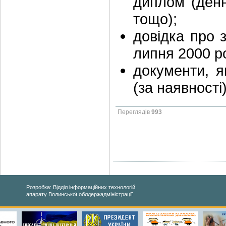
диплом (денн
тощо);
довідка про 
липня 2000 р
документи, я
(за наявності)
Переглядів
993
Розробка: Відділ інформаційних технологій
апарату Волинської облдержадміністрації