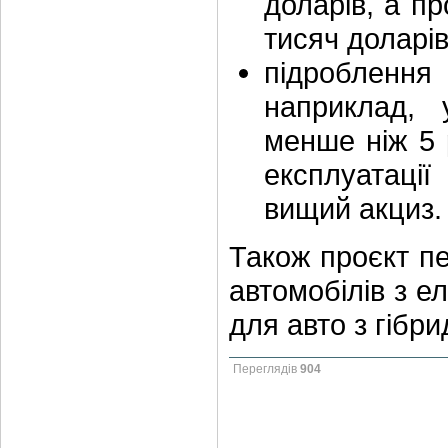
доларів, а п
тисяч доларі
підроблення 
наприклад, 
менше ніж 5 
експлуатаці
вищий акциз.
Також проєкт пе
автомобілів з е
для авто з гібр
Переглядів
904