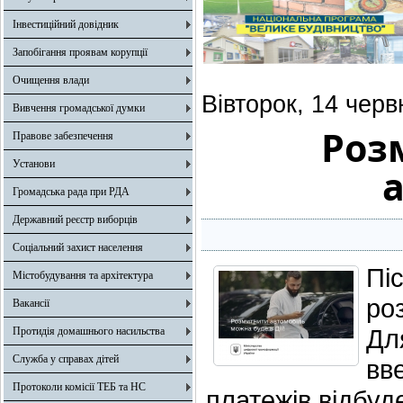
Інвестиційний довідник
Запобігання проявам корупції
Очищення влади
Вівторок, 14 черв
Вивчення громадської думки
Роз
Правове забезпечення
Установи
а
Громадська рада при РДА
Державний реєстр виборців
Соціальний захист населення
Пі
Містобудування та архітектура
ро
Вакансії
Дл
Протидія домашнього насильства
Служба у справах дітей
вв
Протоколи комісії ТЕБ та НС
платежів відбуд