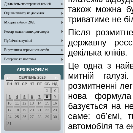
Діяльність спостережної комісії
також можна бу
Оцінка впливу на довкілля
триватиме не бі
Місцеві вибори 2020
Після розмитн
Реєстр колективних договорів
державну реє
Публічні закупівлі
декілька кліків.
Внутрішньо переміщені особи
Ветеранська політика
Це одна з най
АРХІВ НОВИН
митній галуз
«
»
СЕРПЕНЬ 2026
розмитненні лег
ПН
ВТ
СР
ЧТ
ПТ
СБ
НД
1
2
нова формула
3
4
5
6
7
8
9
базується на не
10
11
12
13
14
15
16
17
18
19
20
21
22
23
саме: об’ємі, т
24
25
26
27
28
29
30
автомобіля та е
31