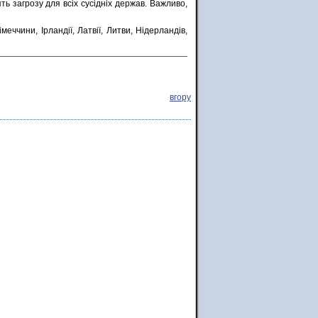
ь загрозу для всіх сусідніх держав. Важливо,
еччини, Ірландії, Латвії, Литви, Нідерландів,
вгору