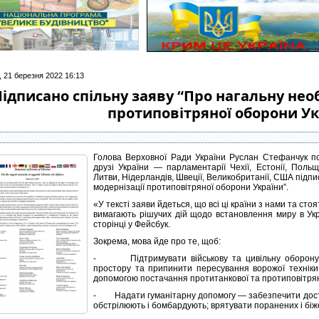
, 21 березня 2022 16:13
ідписано спільну заяву “Про нагальну необ
протиповітряної оборони Ук
Голова Верховної Ради України Руслан Стефанчук по
друзі України — парламентарії Чехії, Естонії, Польщі, 
Литви, Нідерландів, Швеції, Великобританії, США підпи
модернізації протиповітряної оборони України”.
«У тексті заяви йдеться, що всі ці країни з нами та сто
вимагають рішучих дій щодо встановлення миру в Укр
сторінці у Фейсбук.
Зокрема, мова йде про те, щоб:
- Підтримувати військову та цивільну оборону У
простору та припинити пересування ворожої техніки
допомогою постачання протитанкової та протиповітрян
- Надати гуманітарну допомогу — забезпечити доставле
обстрілюють і бомбардують; врятувати поранених і біж