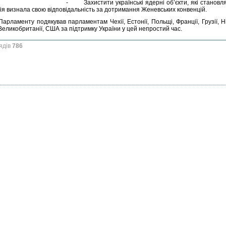
- Захистити українські ядерні об’єкти, які становлят
ія визнала свою відповідальність за дотримання Женевських конвенцій.
Парламенту подякував парламентам Чехії, Естонії, Польщі, Франції, Грузії, Нім
 Великобританії, США за підтримку України у цей непростий час.
ядів
786