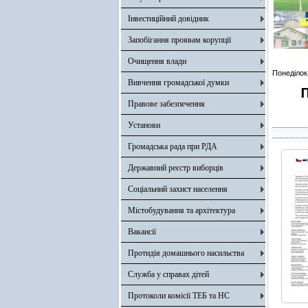
Інвестиційний довідник
Запобігання проявам корупції
Очищення влади
Понеділок
Вивчення громадської думки
П
Правове забезпечення
Установи
Громадська рада при РДА
Державний реєстр виборців
Соціальний захист населення
Містобудування та архітектура
Вакансії
Протидія домашнього насильства
Служба у справах дітей
Протоколи комісії ТЕБ та НС