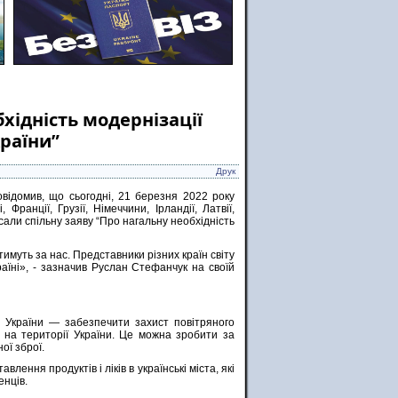
хідність модернізації
раїни”
Друк
відомив, що сьогодні, 21 березня 2022 року
Франції, Грузії, Німеччини, Ірландії, Латвії,
сали спільну заяву “Про нагальну необхідність
ятимуть за нас. Представники різних країн світу
аїні», - зазначив Руслан Стефанчук на своїй
країни — забезпечити захист повітряного
 на території України. Це можна зробити за
ої зброї.
ння продуктів і ліків в українські міста, які
енців.