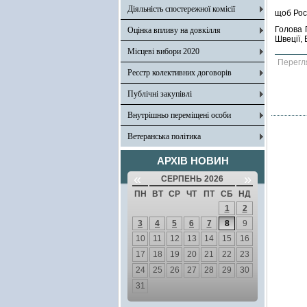
Діяльність спостережної комісії
щоб Рос
Голова 
Оцінка впливу на довкілля
Швеції,
Місцеві вибори 2020
Перегл
Реєстр колективних договорів
Публічні закупівлі
Внутрішньо переміщені особи
Ветеранська політика
АРХІВ НОВИН
«
»
СЕРПЕНЬ 2026
ПН
ВТ
СР
ЧТ
ПТ
СБ
НД
1
2
3
4
5
6
7
8
9
10
11
12
13
14
15
16
17
18
19
20
21
22
23
24
25
26
27
28
29
30
31