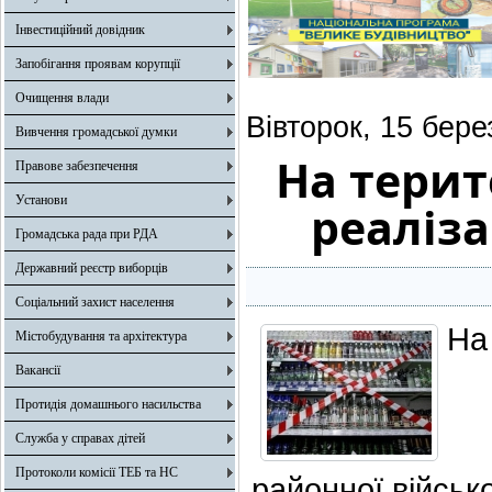
Інвестиційний довідник
Запобігання проявам корупції
Очищення влади
Вівторок, 15 бере
Вивчення громадської думки
На терит
Правове забезпечення
Установи
реаліза
Громадська рада при РДА
Державний реєстр виборців
Соціальний захист населення
На
Містобудування та архітектура
Вакансії
Протидія домашнього насильства
Служба у справах дітей
Протоколи комісії ТЕБ та НС
районної військ