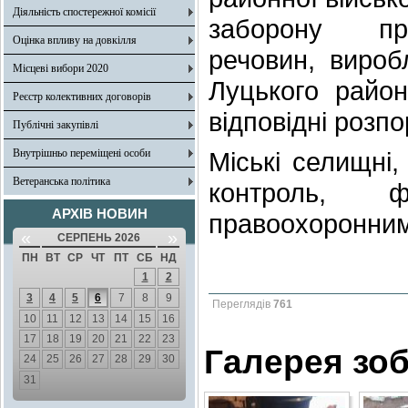
Діяльність спостережної комісії
заборону п
Оцінка впливу на довкілля
речовин, вироб
Місцеві вибори 2020
Луцького райо
Реєстр колективних договорів
відповідні розп
Публічні закупівлі
Внутрішньо переміщені особи
Міські селищні,
Ветеранська політика
контроль, ф
АРХІВ НОВИН
правоохоронним
«
»
СЕРПЕНЬ 2026
ПН
ВТ
СР
ЧТ
ПТ
СБ
НД
1
2
3
4
5
6
7
8
9
Переглядів
761
10
11
12
13
14
15
16
17
18
19
20
21
22
23
Галерея зо
24
25
26
27
28
29
30
31