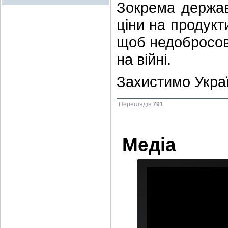
Зокрема держав
ціни на продукт
щоб недобросові
на війні.
Захистимо Укра
Переглядів
791
Медіа