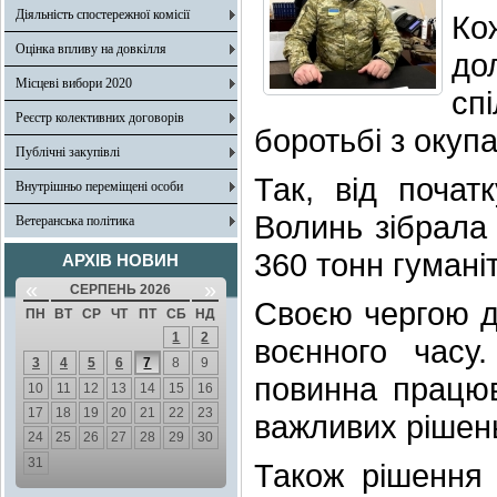
Діяльність спостережної комісії
Ко
Оцінка впливу на довкілля
до
Місцеві вибори 2020
сп
Реєстр колективних договорів
боротьбі з окуп
Публічні закупівлі
Так, від почат
Внутрішньо переміщені особи
Волинь зібрала
Ветеранська політика
360 тонн гумані
АРХІВ НОВИН
«
»
СЕРПЕНЬ 2026
Своєю чергою д
ПН
ВТ
СР
ЧТ
ПТ
СБ
НД
1
2
воєнного часу
3
4
5
6
7
8
9
повинна працюв
10
11
12
13
14
15
16
17
18
19
20
21
22
23
важливих рішень,
24
25
26
27
28
29
30
31
Також рішення 