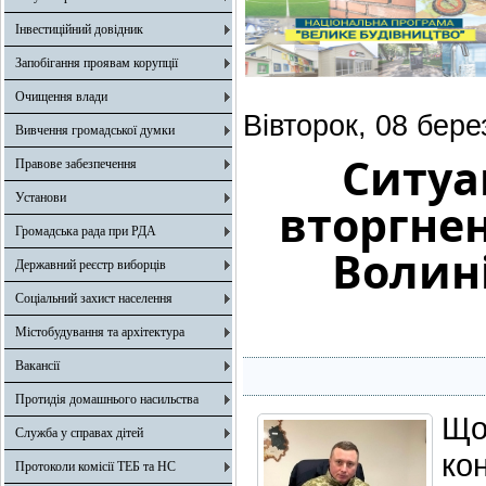
Інвестиційний довідник
Запобігання проявам корупції
Очищення влади
Вівторок, 08 бере
Вивчення громадської думки
Ситуа
Правове забезпечення
Установи
вторгне
Громадська рада при РДА
Волині
Державний реєстр виборців
Соціальний захист населення
Містобудування та архітектура
Вакансії
Протидія домашнього насильства
Що
Служба у справах дітей
ко
Протоколи комісії ТЕБ та НС