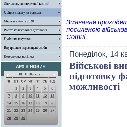
Діяльність спостережної комісії
Оцінка впливу на довкілля
Змагання проходять
Місцеві вибори 2020
посиленою військов
Реєстр колективних договорів
Сотні.
Публічні закупівлі
Внутрішньо переміщені особи
Понеділок, 14 к
Ветеранська політика
Військові в
АРХІВ НОВИН
підготовку фа
«
»
КВІТЕНЬ 2025
ПН
ВТ
СР
ЧТ
ПТ
СБ
НД
можливості
1
2
3
4
5
6
7
8
9
10
11
12
13
14
15
16
17
18
19
20
21
22
23
24
25
26
27
28
29
30