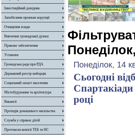
Інвестиційний довідник
Запобігання проявам корупції
Очищення влади
Фільтрува
Вивчення громадської думки
Понеділок,
Правове забезпечення
Установи
Понеділок, 14 к
Громадська рада при РДА
Державний реєстр виборців
Сьогодні від
Соціальний захист населення
Спартакіади 
Містобудування та архітектура
році
Вакансії
Протидія домашнього насильства
Служба у справах дітей
Протоколи комісії ТЕБ та НС