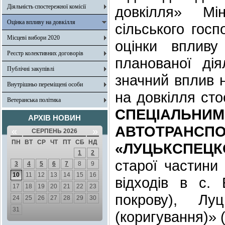
Діяльність спостережної комісії
довкілля» Мі
Оцінка впливу на довкілля
сільського гос
Місцеві вибори 2020
оцінки впливу
Реєстр колективних договорів
планованої дія
Публічні закупівлі
значний вплив н
Внутрішньо переміщені особи
на довкілля ст
Ветеранська політика
СПЕЦІА
АРХІВ НОВИН
АВТОТРАН
«
»
СЕРПЕНЬ 2026
ПН
ВТ
СР
ЧТ
ПТ
СБ
НД
«ЛУЦЬКСПЕЦК
1
2
старої частини
3
4
5
6
7
8
9
10
11
12
13
14
15
16
відходів в с.
17
18
19
20
21
22
23
покрову), Лу
24
25
26
27
28
29
30
31
(коригування)» 