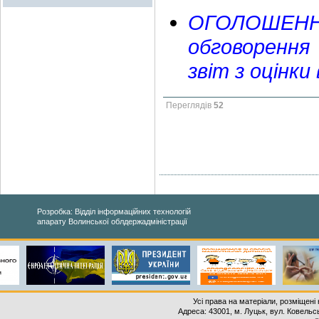
ОГОЛОШЕН
обговорення 
звіт з оцінки
Переглядів
52
Розробка: Відділ інформаційних технологій
апарату Волинської облдержадміністрації
Усі права на матеріали, розміщені 
Адреса: 43001, м. Луцьк, вул. Ковельськ