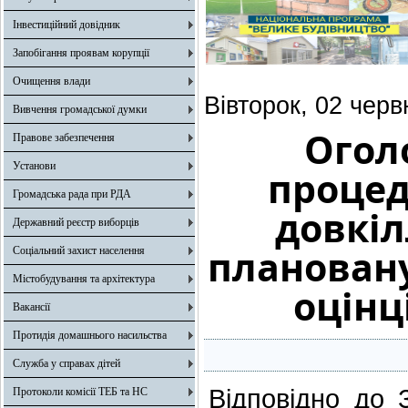
Інвестиційний довідник
Запобігання проявам корупції
Очищення влади
Вівторок, 02 черв
Вивчення громадської думки
Огол
Правове забезпечення
Установи
процед
Громадська рада при РДА
довкіл
Державний реєстр виборців
плановану
Соціальний захист населення
Містобудування та архітектура
оцінц
Вакансії
Протидія домашнього насильства
Служба у справах дітей
Відповідно до 
Протоколи комісії ТЕБ та НС