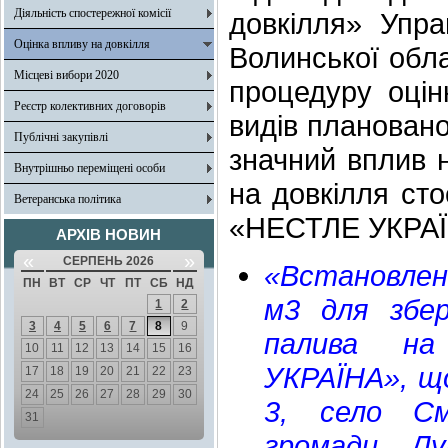
Діяльність спостережної комісії
довкілля» Упра
Оцінка впливу на довкілля
Волинської обла
Місцеві вибори 2020
процедуру оцінк
Реєстр колективних договорів
видів планованої
Публічні закупівлі
значний вплив н
Внутрішньо переміщені особи
на довкілля ст
Ветеранська політика
«НЕСТЛЕ УКРАЇ
АРХІВ НОВИН
«
»
СЕРПЕНЬ 2026
«Встановлен
ПН
ВТ
СР
ЧТ
ПТ
СБ
НД
м3 для збер
1
2
3
4
5
6
7
8
9
палива на
10
11
12
13
14
15
16
УКРАЇНА», що
17
18
19
20
21
22
23
24
25
26
27
28
29
30
3, село Смо
31
громади, Лу