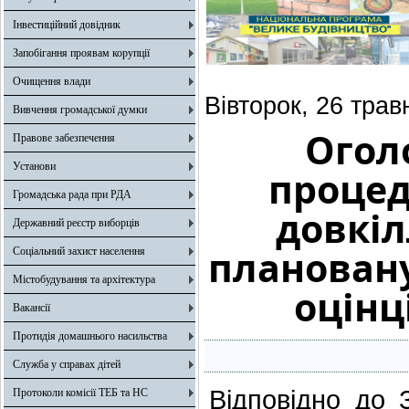
Інвестиційний довідник
Запобігання проявам корупції
Очищення влади
Вівторок, 26 трав
Вивчення громадської думки
Огол
Правове забезпечення
Установи
процед
Громадська рада при РДА
довкіл
Державний реєстр виборців
плановану
Соціальний захист населення
Містобудування та архітектура
оцінц
Вакансії
Протидія домашнього насильства
Служба у справах дітей
Відповідно до 
Протоколи комісії ТЕБ та НС