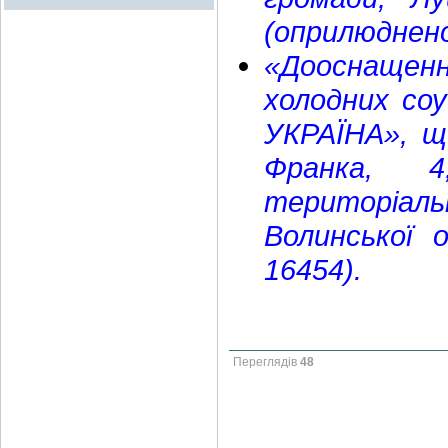
(оприлюднено
«Дооснаще
холодних со
УКРАЇНА», щ
Франка, 4
територіал
Волинської 
16454).
Переглядів
48