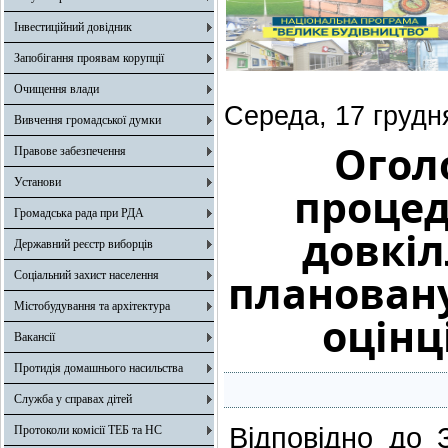
Інвестиційний довідник
Запобігання проявам корупції
Очищення влади
Середа, 17 грудн
Вивчення громадської думки
Огол
Правове забезпечення
Установи
процед
Громадська рада при РДА
довкіл
Державний реєстр виборців
плановану
Соціальний захист населення
Містобудування та архітектура
оцінц
Вакансії
Протидія домашнього насильства
Служба у справах дітей
Відповідно до 
Протоколи комісії ТЕБ та НС