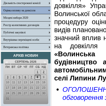
Діяльність спостережної комісії
довкілля» Упра
Оцінка впливу на довкілля
Волинської обла
Місцеві вибори 2020
процедуру оцінк
Реєстр колективних договорів
видів планованої
Публічні закупівлі
значний вплив н
Внутрішньо переміщені особи
на довкілля 
Ветеранська політика
«Волинська
АРХІВ НОВИН
будівництво 
«
»
СЕРПЕНЬ 2026
ПН
ВТ
СР
ЧТ
ПТ
СБ
НД
автомобільни
1
2
селі Липини Л
3
4
5
6
7
8
9
10
11
12
13
14
15
16
ОГОЛОШЕН
17
18
19
20
21
22
23
24
25
26
27
28
29
30
обговорення з
31