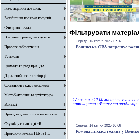
Інвестиційний довідник
Запобігання проявам корупції
Очищення влади
Фільтрувати матеріал
Вивчення громадської думки
Середа, 16 квітня 2025 11:14
Правове забезпечення
Волинська ОВА запрошує волин
Установи
Громадська рада при РДА
Державний реєстр виборців
Соціальний захист населення
Містобудування та архітектура
17 квітня о 12:00 годині за участі 
партнерство бізнесу та влади зарад
Вакансії
Протидія домашнього насильства
Служба у справах дітей
Середа, 16 квітня 2025 10:06
Комендантська година у Великод
Протоколи комісії ТЕБ та НС