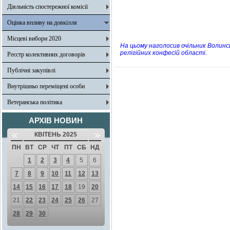
Діяльність спостережної комісії
Оцінка впливу на довкілля
Місцеві вибори 2020
На цьому наголосив очільник Волинсь
релігійних конфесій області.
Реєстр колективних договорів
Публічні закупівлі
Внутрішньо переміщені особи
Ветеранська політика
АРХІВ НОВИН
«
»
КВІТЕНЬ 2025
ПН
ВТ
СР
ЧТ
ПТ
СБ
НД
1
2
3
4
5
6
7
8
9
10
11
12
13
14
15
16
17
18
19
20
21
22
23
24
25
26
27
28
29
30