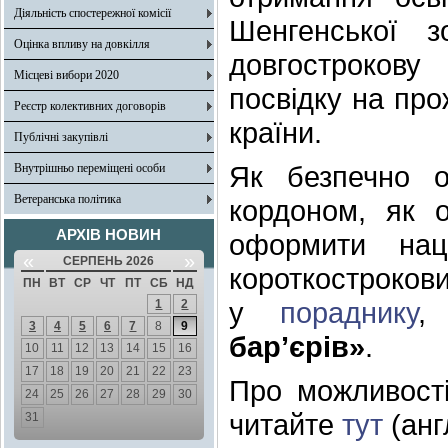
Діяльність спостережної комісії
Шенгенської 
Оцінка впливу на довкілля
довгостроков
Місцеві вибори 2020
посвідку на про
Реєстр колективних договорів
країни.
Публічні закупівлі
Як безпечно 
Внутрішньо переміщені особи
Ветеранська політика
кордоном, як 
АРХІВ НОВИН
оформити нац
«
»
СЕРПЕНЬ 2026
короткострок
ПН
ВТ
СР
ЧТ
ПТ
СБ
НД
у
пораднику
,
1
2
3
4
5
6
7
8
9
бар’єрів»
.
10
11
12
13
14
15
16
17
18
19
20
21
22
23
Про можливості
24
25
26
27
28
29
30
читайте
тут
(анг
31