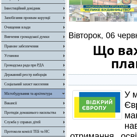
Інвестиційний довідник
Запобігання проявам корупції
Очищення влади
Вівторок, 06 черв
Вивчення громадської думки
Що ва
Правове забезпечення
Установи
пла
Громадська рада при РДА
Державний реєстр виборців
Соціальний захист населення
У 
Містобудування та архітектура
Єв
Вакансії
ма
Протидія домашнього насильства
Служба у справах дітей
на
Протоколи комісії ТЕБ та НС
отримання осві