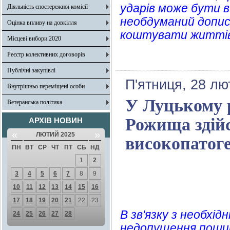
ударів може бути 
Діяльність спостережної комісії
необдуманий допис
Оцінка впливу на довкілля
коштувати життів
Місцеві вибори 2020
Реєстр колективних договорів
Публічні закупівлі
П'ятниця, 28 лю
Внутрішньо переміщені особи
У Луцькому р
Ветеранська політика
Рожища здій
АРХІВ НОВИН
«
»
ЛЮТИЙ 2025
високопатоге
ПН
ВТ
СР
ЧТ
ПТ
СБ
НД
1
2
3
4
5
6
7
8
9
10
11
12
13
14
15
16
17
18
19
20
21
22
23
В зв'язку з необхі
24
25
26
27
28
недопущення пошир