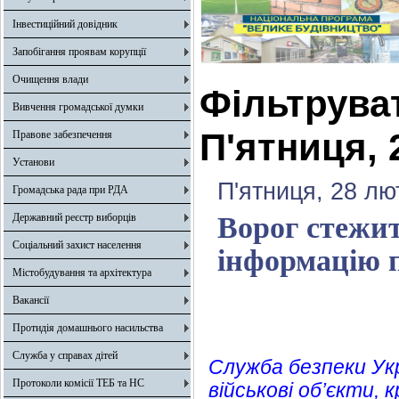
Інвестиційний довідник
Запобігання проявам корупції
Очищення влади
Фільтрува
Вивчення громадської думки
П'ятниця, 
Правове забезпечення
Установи
П'ятниця, 28 лю
Громадська рада при РДА
Державний реєстр виборців
Ворог стежит
Соціальний захист населення
інформацію 
Містобудування та архітектура
Вакансії
Протидія домашнього насильства
Служба у справах дітей
Служба безпеки Укр
Протоколи комісії ТЕБ та НС
військові об’єкти,