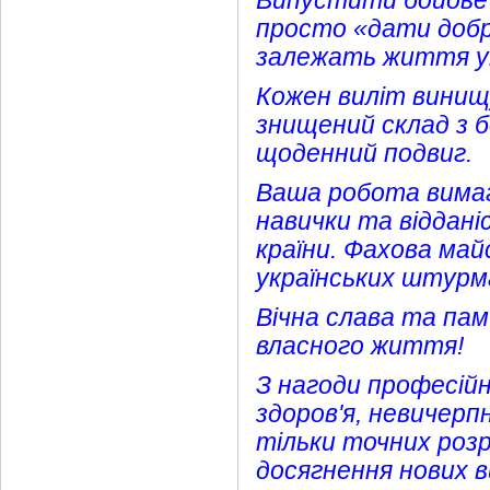
Випустити бойове 
просто «дати добр
залежать життя укр
Кожен виліт винищу
знищений склад з б
щоденний подвиг.
Ваша робота вимаг
навички та віддані
країни. Фахова ма
українських штурма
Вічна слава та пам
власного життя!
З нагоди професій
здоров'я, невичерп
тільки точних розра
досягнення нових в