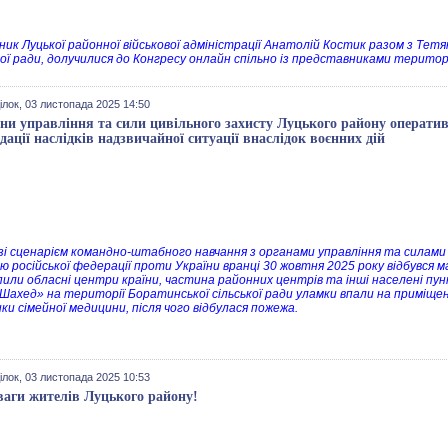
ник Луцької районної військової адміністрації Анатолій Костик разом з Тет
ої ради, долучилися до Конгресу онлайн спільно із представниками територ
ілок, 03 листопада 2025 14:50
ни управління та сили цивільного захисту Луцького району оператив
ідації наслідків надзвичайної ситуації внаслідок воєнних дій
 зі сценарієм командно-штабного навчання з органами управління та силами ц
єю російської федерації проти України вранці 30 жовтня 2025 року відбувся 
или обласні центри країни, частина районних центрів та інші населені пу
Шахед» на території Боратинської сільської ради уламки впали на приміще
ки сімейної медицини, після чого відбулася пожежа.
ілок, 03 листопада 2025 10:53
ваги жителів Луцького району!