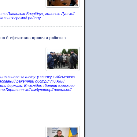
яною Павловою-Багрійчук, головою Луцької
іальних громад району.
но й ефективно провели роботи з
ивільного захисту: у зв’язку з військовою
масований ракетний обстріл під який
нкти держави. Внаслідок збиття ворожого
ння Боратинської амбулаторії загальної