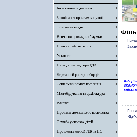
Інвестиційний довідник
Запобігання проявам корупції
Очищення влади
Філь
Вивчення громадської думки
Понед
Правове забезпечення
Захи
Установи
Громадська рада при РДА
Державний реєстр виборців
Кібергі
Соціальний захист населення
грамот
кіберсв
Містобудування та архітектура
Вакансії
Понед
Протидія домашнього насильства
Відб
Служба у справах дітей
Протоколи комісії ТЕБ та НС