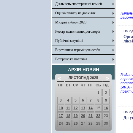
Діяльність спостережної комісії
Оцінка впливу на довкілля
Началь
районн
Місцеві вибори 2020
Понед
Реєстр колективних договорів
Орга
Публічні закупівлі
лікв
Внутрішньо переміщені особи
Ветеранська політика
АРХІВ НОВИН
Згідно
«
»
ЛИСТОПАД 2025
агресі
потрап
ПН
ВТ
СР
ЧТ
ПТ
СБ
НД
БпЛА «
практи
1
2
3
4
5
6
7
8
9
10
11
12
13
14
15
16
Понед
17
18
19
20
21
22
23
До у
24
25
26
27
28
29
30