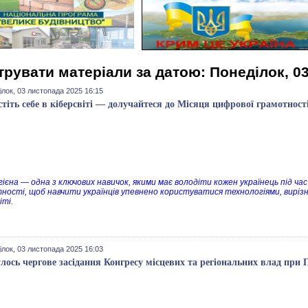
трувати матеріали за датою: Понеділок, 0
ілок, 03 листопада 2025 16:15
стіть себе в кіберсвіті — долучайтеся до Місяця цифрової грамотності
гієна — одна з ключових навичок, якими має володіти кожен українець під час
ності, щоб навчити українців упевнено користуватися технологіями, виріз
іті.
ілок, 03 листопада 2025 16:03
улось чергове засідання Конгресу місцевих та регіональних влад при 