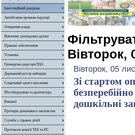
Інвестиційний довідник
Запобігання проявам корупції
Очищення влади
Фільтрува
Вивчення громадської думки
Правове забезпечення
Вівторок, 
Установи
Громадська рада при РДА
Вівторок, 05 ли
Державний реєстр виборців
Зі стартом о
Соціальний захист населення
безперебійно
Містобудування та архітектура
дошкільні за
Вакансії
Протидія домашнього насильства
Служба у справах дітей
Протоколи комісії ТЕБ та НС