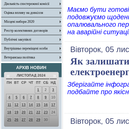
Діяльність спостережної комісії
Маємо бути готові
Оцінка впливу на довкілля
подовжуємо щоден
Місцеві вибори 2020
опалювального пері
на аварійні ситуації
Реєстр колективних договорів
Публічні закупівлі
Вівторок, 05 ли
Внутрішньо переміщені особи
Ветеранська політика
Як залишатис
АРХІВ НОВИН
електроенерг
«
»
ЛИСТОПАД 2024
ПН
ВТ
СР
ЧТ
ПТ
СБ
НД
Зберігайте інфогр
1
2
3
подбайте про якісн
4
5
6
7
8
9
10
11
12
13
14
15
16
17
18
19
20
21
22
23
24
Вівторок, 05 ли
25
26
27
28
29
30