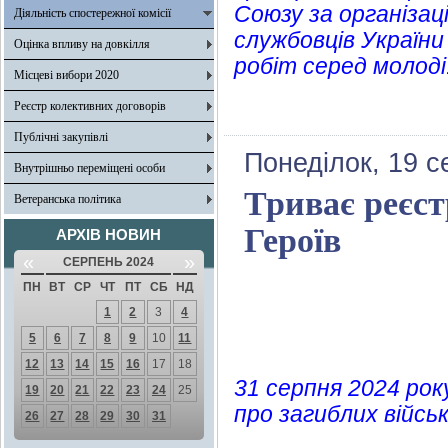
Союзу за організац
Діяльність спостережної комісії
службовців України
Оцінка впливу на довкілля
робіт серед молоді
Місцеві вибори 2020
Реєстр колективних договорів
Публічні закупівлі
Понеділок, 19 с
Внутрішньо переміщені особи
Триває реєст
Ветеранська політика
Героїв
АРХІВ НОВИН
«
»
СЕРПЕНЬ 2024
ПН
ВТ
СР
ЧТ
ПТ
СБ
НД
1
2
3
4
5
6
7
8
9
10
11
12
13
14
15
16
17
18
31 серпня 2024 року
19
20
21
22
23
24
25
про загиблих військ
26
27
28
29
30
31