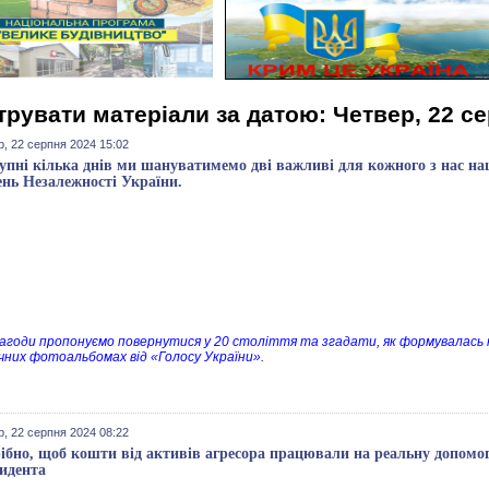
трувати матеріали за датою: Четвер, 22 с
р, 22 серпня 2024 15:02
упні кілька днів ми шануватимемо дві важливі для кожного з нас н
ень Незалежності України.
ї нагоди пропонуємо повернутися у 20 століття та згадати, як формувалась н
чних фотоальбомах від «Голосу України».
р, 22 серпня 2024 08:22
ібно, щоб кошти від активів агресора працювали на реальну допомогу
идента