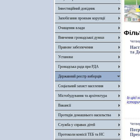
Інвестиційний довідник
Запобігання проявам корупції
Очищення влади
Філь
Вивчення громадської думки
Четве
Правове забезпечення
Наст
та Д
Установи
Громадська рада при РДА
Державний реєстр виборців
Соціальний захист населення
Містобудування та архітектура
Із ціє
істори
Вакансії
Протидія домашнього насильства
Четве
Служба у справах дітей
Потр
Протоколи комісії ТЕБ та НС
През