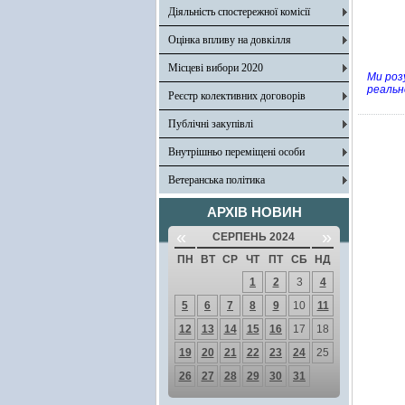
Діяльність спостережної комісії
Оцінка впливу на довкілля
Місцеві вибори 2020
Ми роз
реальн
Реєстр колективних договорів
Публічні закупівлі
Внутрішньо переміщені особи
Ветеранська політика
АРХІВ НОВИН
«
»
СЕРПЕНЬ 2024
ПН
ВТ
СР
ЧТ
ПТ
СБ
НД
1
2
3
4
5
6
7
8
9
10
11
12
13
14
15
16
17
18
19
20
21
22
23
24
25
26
27
28
29
30
31