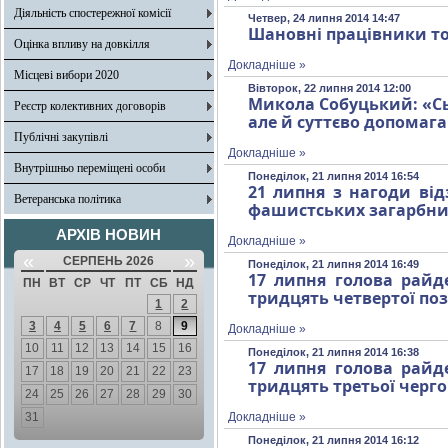
Діяльність спостережної комісії
Четвер, 24 липня 2014 14:47
Шановні працівники то
Оцінка впливу на довкілля
Докладніше »
Місцеві вибори 2020
Вівторок, 22 липня 2014 12:00
Микола Собуцький: «Сь
Реєстр колективних договорів
але й суттєво допомаг
Публічні закупівлі
Докладніше »
Внутрішньо переміщені особи
Понеділок, 21 липня 2014 16:54
21 липня з нагоди від
Ветеранська політика
фашистських загарбни
АРХІВ НОВИН
Докладніше »
«
»
СЕРПЕНЬ 2026
Понеділок, 21 липня 2014 16:49
17 липня голова райде
ПН
ВТ
СР
ЧТ
ПТ
СБ
НД
тридцять четвертої поз
1
2
3
4
5
6
7
8
9
Докладніше »
10
11
12
13
14
15
16
Понеділок, 21 липня 2014 16:38
17 липня голова райде
17
18
19
20
21
22
23
тридцять третьої черго
24
25
26
27
28
29
30
31
Докладніше »
Понеділок, 21 липня 2014 16:12