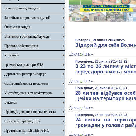
Інвестиційний довідник
Запобігання проявам корупції
Очищення влади
Вивчення громадської думки
Вівторок, 29 липня 2014 08:25
Відкрий для себе Воли
Правове забезпечення
Докладніше »
Установи
Понеділок, 28 липня 2014 16:22
Громадська рада при РДА
З 23 по 26 липня у міс
серед дорослих та моло
Державний реєстр виборців
Докладніше »
Соціальний захист населення
Понеділок, 28 липня 2014 16:21
28 липня відбувся осо
Містобудування та архітектура
Цейка на території Баїв
Вакансії
Докладніше »
Протидія домашнього насильства
Понеділок, 28 липня 2014 12:03
24 липня на територ
Служба у справах дітей
громадян у голови рай
Протоколи комісії ТЕБ та НС
Докладніше »