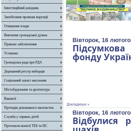
Інвестиційний довідник
Запобігання проявам корупції
Очищення влади
Вивчення громадської думки
Вівторок, 16 лютого
Правове забезпечення
Підсумкова 
фонду Україн
Установи
Громадська рада при РДА
Державний реєстр виборців
Соціальний захист населення
Містобудування та архітектура
Вакансії
Докладніше »
Протидія домашнього насильства
Вівторок, 16 лютого
Служба у справах дітей
Відбулися 
шахів
Протоколи комісії ТЕБ та НС