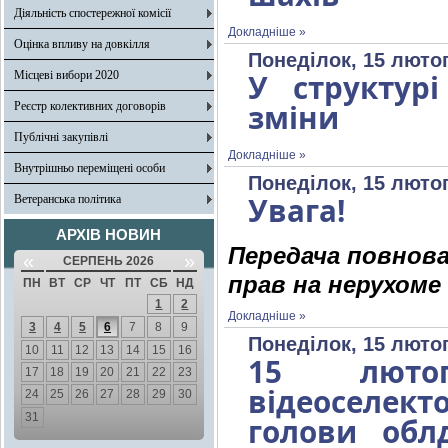
Діяльність спостережної комісії
Докладніше »
Оцінка впливу на довкілля
Понеділок, 15 лютог
У структурі
Місцеві вибори 2020
зміни
Реєстр колективних договорів
Публічні закупівлі
Докладніше »
Внутрішньо переміщені особи
Понеділок, 15 лютог
Увага!
Ветеранська політика
АРХІВ НОВИН
Передача повнова
«
»
СЕРПЕНЬ 2026
прав на нерухоме 
ПН
ВТ
СР
ЧТ
ПТ
СБ
НД
1
2
Докладніше »
3
4
5
6
7
8
9
Понеділок, 15 лютог
10
11
12
13
14
15
16
15 люто
17
18
19
20
21
22
23
відеоселект
24
25
26
27
28
29
30
31
голови облд