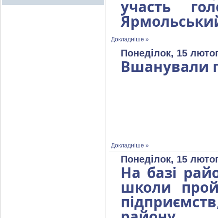
участь гол
Ярмольськи
Докладніше »
Понеділок, 15 лютог
Вшанували п
Докладніше »
Понеділок, 15 лютог
На базі рай
школи прой
підприємств
району