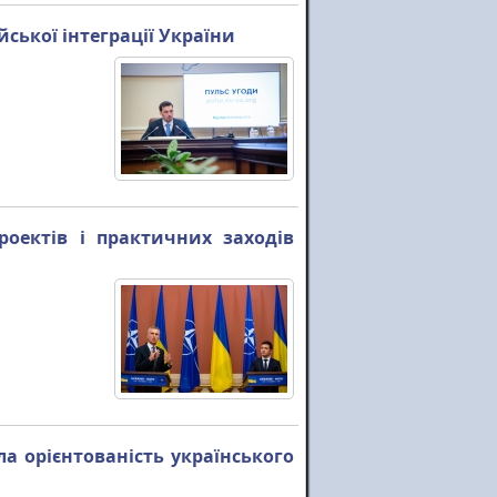
йської інтеграції України
оектів і практичних заходів
а орієнтованість українського