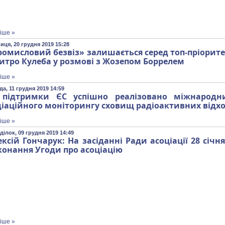
іше »
иця, 20 грудня 2019 15:28
омисловий безвіз» залишається серед топ-пріоритеті
итро Кулеба у розмові з Жозепом Боррелем
іше »
а, 11 грудня 2019 14:59
 підтримки ЄС успішно реалізовано міжнародн
іаційного моніторингу сховищ радіоактивних відхо
іше »
ділок, 09 грудня 2019 14:49
ксій Гончарук: На засіданні Ради асоціації 28 сі
конання Угоди про асоціацію
іше »