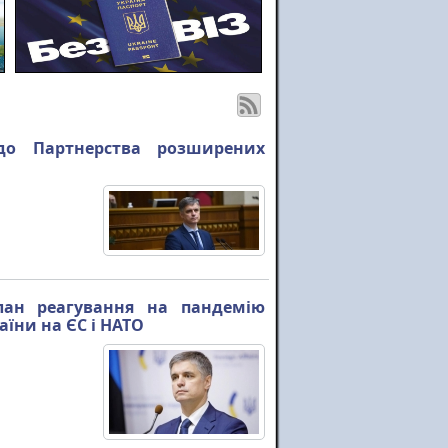
до Партнерства розширених
лан реагування на пандемію
аїни на ЄС і НАТО