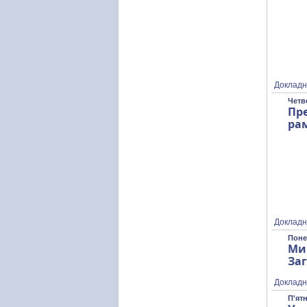
Докладн
Четв
Пре
рам
Докладн
Поне
Ми
За
Докладн
П'ятн