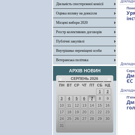
Докладн
Діяльність спостережної комісії
Понед
Ур
Оцінка впливу на довкілля
інс
Місцеві вибори 2020
Реєстр колективних договорів
Публічні закупівлі
Внутрішньо переміщені особи
Ветеранська політика
Докладн
АРХІВ НОВИН
Серед
Дми
«
»
СЕРПЕНЬ 2026
ЄС
ПН
ВТ
СР
ЧТ
ПТ
СБ
НД
Докладн
1
2
П'ятн
3
4
5
6
7
8
9
Дм
10
11
12
13
14
15
16
гол
17
18
19
20
21
22
23
24
25
26
27
28
29
30
31