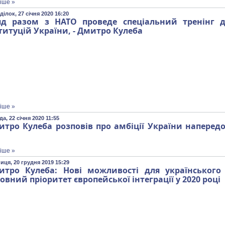
іше »
ілок, 27 січня 2020 16:20
яд разом з НАТО проведе спеціальний тренінг 
титуцій України, - Дмитро Кулеба
іше »
а, 22 січня 2020 11:55
тро Кулеба розповів про амбіції України напередод
іше »
иця, 20 грудня 2019 15:29
итро Кулеба: Нові можливості для українського 
овний пріоритет європейської інтеграції у 2020 році