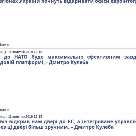
егіонах України почнуть відкривати офіси євроінтег
іше »
иця, 11 жовтня 2019 12:18
х до НАТО буде максимально ефективним завдя
довій платформі, - Дмитро Кулеба
іше »
иця, 11 жовтня 2019 12:15
віз відкрив нам двері до ЄС, а інтегроване управл
ез ці двері більш зручним, – Дмитро Кулеба