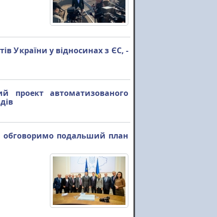
в України у відносинах з ЄС, -
ий проект автоматизованого
дів
чня обговоримо подальший план