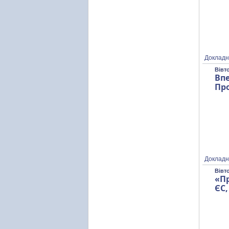
Докладн
Вівт
Вп
Про
Докладн
Вівт
«Пр
ЄС,