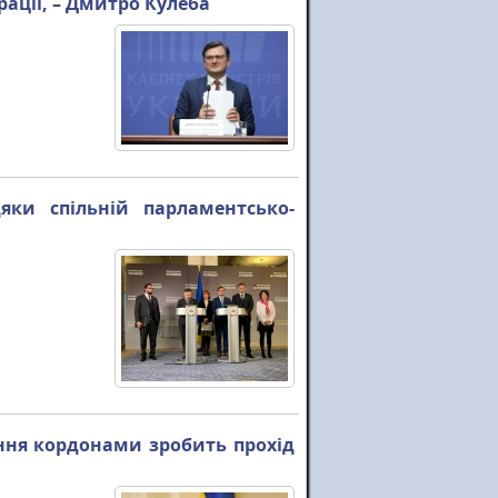
рації, – Дмитро Кулеба
ки спільній парламентсько-
іння кордонами зробить прохід