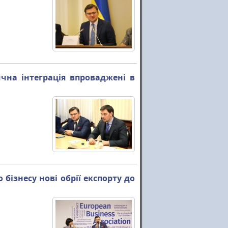
ична інтеграція впроваджені в
бізнесу нові обрії експорту до