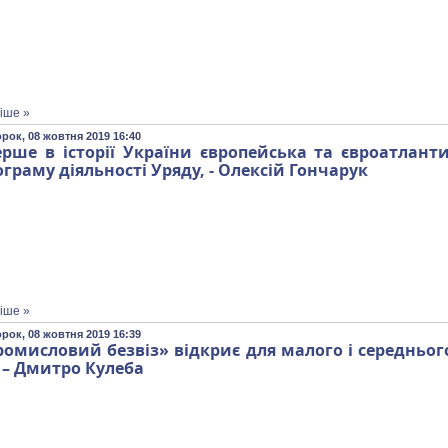
іше »
орок, 08 жовтня 2019 16:40
ерше в історії України європейська та євроатлант
граму діяльності Уряду, - Олексій Гончарук
іше »
орок, 08 жовтня 2019 16:39
омисловий безвіз» відкриє для малого і середнього 
 – Дмитро Кулеба