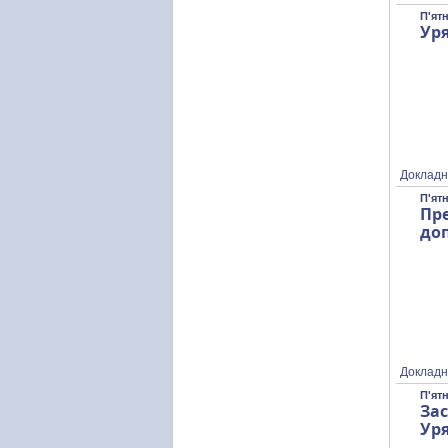
П'ят
Уря
Докладн
П'ят
Пр
до
Докладн
П'ят
Зас
Уря