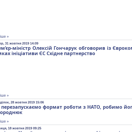
іше »
ер, 31 жовтня 2019 14:09
м’єр-міністр Олексій Гончарук обговорив із Євроко
ках ініціативи ЄС Східне партнерство
іше »
ділок, 28 жовтня 2019 15:06
 перезапускаємо формат роботи з НАТО, робимо йог
городнюк
іше »
иця, 18 жовтня 2019 09:25