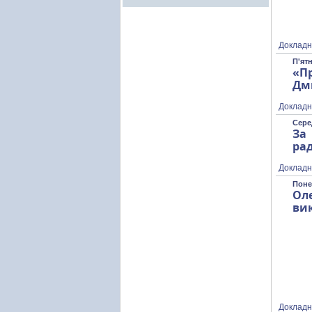
Докладн
П'ятн
«Пр
Дм
Докладн
Серед
За
рад
Докладн
Поне
Оле
ви
Докладн