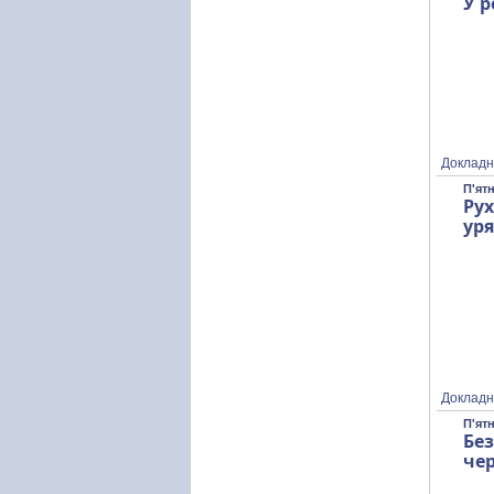
У р
Докладн
П'ятн
Ру
уря
Докладн
П'ятн
Без
чер