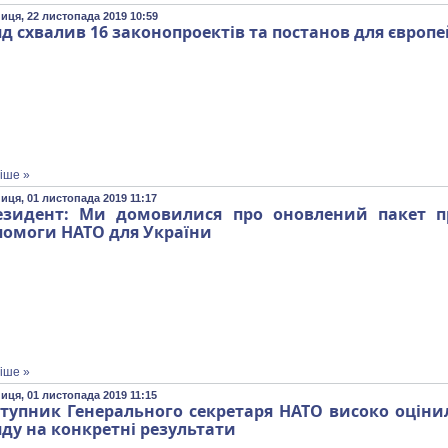
ниця, 22 листопада 2019 10:59
д схвалив 16 законопроектів та постанов для європе
іше »
ниця, 01 листопада 2019 11:17
езидент: Ми домовилися про оновлений пакет пр
помоги НАТО для України
іше »
ниця, 01 листопада 2019 11:15
тупник Генерального секретаря НАТО високо оцінил
ду на конкретні результати