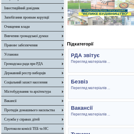
Інвестиційний довідник
Запобігання проявам корупції
Очищення влади
Вивчення громадської думки
Підкатегорії
Правове забезпечення
Установи
РДА звітує
Перегляд матеріалів ...
Громадська рада при РДА
Державний реєстр виборців
Безвіз
Соціальний захист населення
Перегляд матеріалів ...
Містобудування та архітектура
Вакансії
Вакансії
Протидія домашнього насильства
Перегляд матеріалів ...
Служба у справах дітей
Протоколи комісії ТЕБ та НС