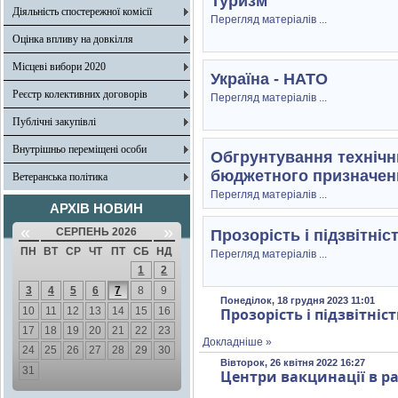
Туризм
Діяльність спостережної комісії
Перегляд матеріалів ...
Оцінка впливу на довкілля
Місцеві вибори 2020
Україна - НАТО
Реєстр колективних договорів
Перегляд матеріалів ...
Публічні закупівлі
Внутрішньо переміщені особи
Обгрунтування технічни
бюджетного призначення
Ветеранська політика
Перегляд матеріалів ...
АРХІВ НОВИН
«
»
СЕРПЕНЬ 2026
Прозорість і підзвітніс
ПН
ВТ
СР
ЧТ
ПТ
СБ
НД
Перегляд матеріалів ...
1
2
3
4
5
6
7
8
9
Понеділок, 18 грудня 2023 11:01
10
11
12
13
14
15
16
Прозорість і підзвітні
17
18
19
20
21
22
23
Докладніше »
24
25
26
27
28
29
30
Вівторок, 26 квітня 2022 16:27
31
Центри вакцинації в р