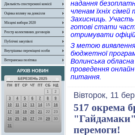
надання безоплатно
Діяльність спостережної комісії
членам їхніх сімей
Оцінка впливу на довкілля
Захисниць. Участь 
Місцеві вибори 2020
готові стати части
Реєстр колективних договорів
отримувати офіцій
Публічні закупівлі
З метою виявлення 
Внутрішньо переміщені особи
бюджетної програм
Волинська обласна
Ветеранська політика
проведення онлайн
АРХІВ НОВИН
питання.
«
»
БЕРЕЗЕНЬ 2025
ПН
ВТ
СР
ЧТ
ПТ
СБ
НД
1
2
Вівторок, 11 бе
3
4
5
6
7
8
9
517 окрема б
10
11
12
13
14
15
16
17
18
19
20
21
22
23
"Гайдамаки"
24
25
26
27
28
29
30
31
перемоги!