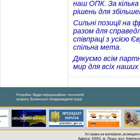
наш ОПК. За кілька
рішень для збільше
Сильні позиції на
разом для справед
співпраці з усією 
спільна мета.
Дякуємо всім парт
мир для всіх наших
Розробка: Відділ інформаційних технологій
апарату Волинської облдержадміністрації
Усі права на матеріали, розміщені 
Адреса: 43001, м. Луцьк, вул. Ковельськ