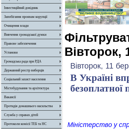
Інвестиційний довідник
Запобігання проявам корупції
Очищення влади
Фільтрува
Вивчення громадської думки
Правове забезпечення
Вівторок, 
Установи
Громадська рада при РДА
Вівторок, 11 бе
Державний реєстр виборців
В Україні в
Соціальний захист населення
безоплатної 
Містобудування та архітектура
Вакансії
Протидія домашнього насильства
Служба у справах дітей
Міністерство у сп
Протоколи комісії ТЕБ та НС