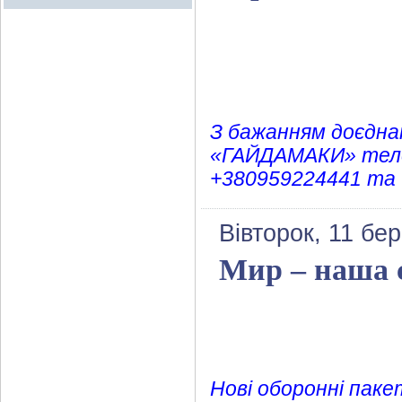
З бажанням доєдна
«ГАЙДАМАКИ» теле
+380959224441 та 
Вівторок, 11 бе
Мир – наша с
Нові оборонні паке