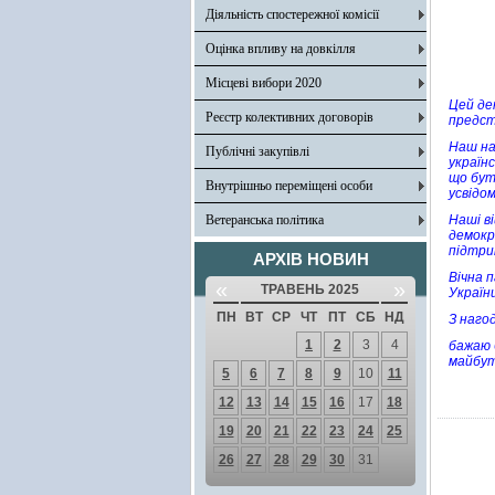
Діяльність спостережної комісії
Оцінка впливу на довкілля
Місцеві вибори 2020
Цей де
Реєстр колективних договорів
предст
Наш на
Публічні закупівлі
українс
що бут
Внутрішньо переміщені особи
усвідо
Ветеранська політика
Наші в
демокра
підтри
АРХІВ НОВИН
Вічна 
«
»
ТРАВЕНЬ 2025
Україн
ПН
ВТ
СР
ЧТ
ПТ
СБ
НД
З нагод
1
2
3
4
бажаю 
майбутн
5
6
7
8
9
10
11
12
13
14
15
16
17
18
19
20
21
22
23
24
25
26
27
28
29
30
31