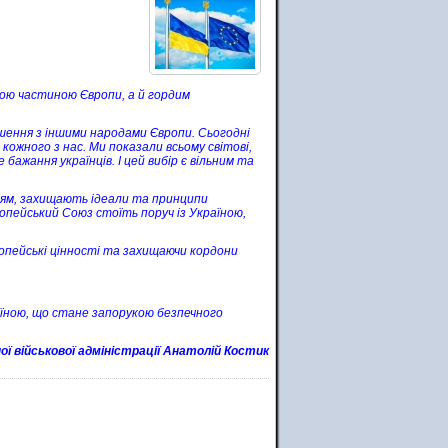
ною частиною Європи, а й гордим
шення з іншими народами Європи. Сьогодні
 кожного з нас. Ми показали всьому світові,
ажання українців. І цей вибір є вільним та
ттям, захищають ідеали та принципи
вропейський Союз стоїть поруч із Україною,
ропейські цінності та захищаючи кордони
аїною, що стане запорукою безпечного
ої військової адміністрації Анатолій Костик