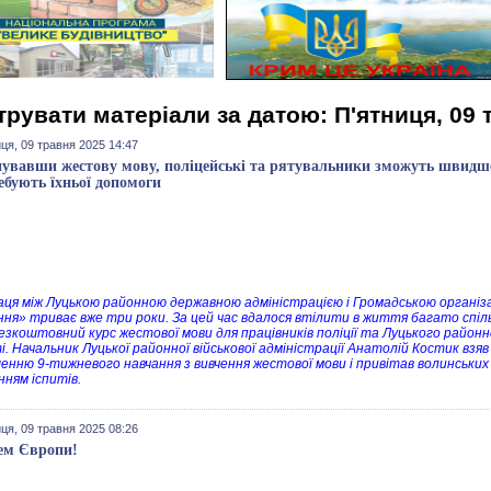
трувати матеріали за датою: П'ятниця, 09 
ця, 09 травня 2025 14:47
увавши жестову мову, поліцейські та рятувальники зможуть швидше
ебують їхньої допомоги
аця між Луцькою районною державною адміністрацією і Громадською органі
ння» триває вже три роки. За цей час вдалося втілити в життя багато спільн
безкоштовний курс жестової мови для працівників поліції та Луцького район
і. Начальник Луцької районної військової адміністрації Анатолій Костик взяв
енню 9-тижневого навчання з вивчення жестової мови і привітав волинських 
нням іспитів.
ця, 09 травня 2025 08:26
ем Європи!