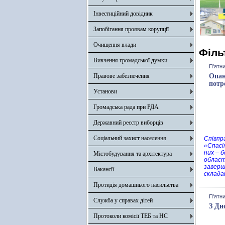
Інвестиційний довідник
Запобігання проявам корупції
Очищення влади
Філь
Вивчення громадської думки
П'ятни
Правове забезпечення
Опан
потр
Установи
Громадська рада при РДА
Державний реєстр виборців
Соціальний захист населення
Співпр
«Спасі
них – 
Містобудування та архітектура
област
заверш
Вакансії
склада
Протидія домашнього насильства
П'ятни
Служба у справах дітей
З Дн
Протоколи комісії ТЕБ та НС