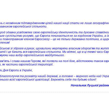
нь є незмінним підтвердженням цілей нашої нації стати не лише географіч
авником європейської спільноти.
род здавна усвідомлює свою європейську ідентичність та духовне співвідно
ьке суспільство розуміє, що Європа починається не за кордоном України, а із
и повноправним членом Євросоюзу – це не тільки державна політика, а щире б
мленим!
ійськові зі зброєю в руках, щохвилини жертвуючи власним здоров’ям та жи
тії і це бачить вся європейська спільнота. Ми вдячні, що в ці темні часи Є
муючи наш вибір європейського майбутнього.
пам’ять і слава нашим Героям, які полягли на полі бою, відстоюючи також єв
и, як частини європейської території.
и Дня Європи в Україні,
благополуччя та розквіту нашій державі, а головне – мирного неба над Укр
ього всієї європейської цивілізації. Бережіть себе та будьмо єдині!
Начальник Луцької районн