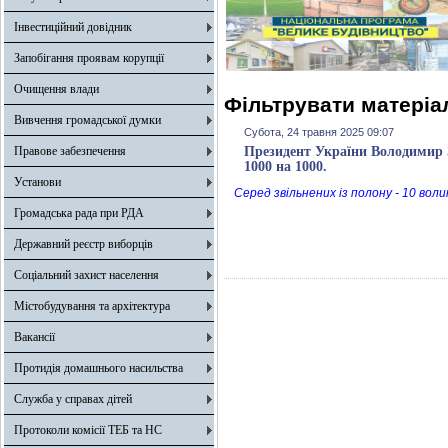
Інвестиційний довідник
Запобігання проявам корупції
Очищення влади
Фільтрувати матеріал
Вивчення громадської думки
Субота, 24 травня 2025 09:07
Правове забезпечення
Президент України Володимир З
1000 на 1000.
Установи
Серед звільнених із полону - 10 воли
Громадська рада при РДА
Державний реєстр виборців
Соціальний захист населення
Містобудування та архітектура
Вакансії
Протидія домашнього насильства
Служба у справах дітей
Протоколи комісії ТЕБ та НС