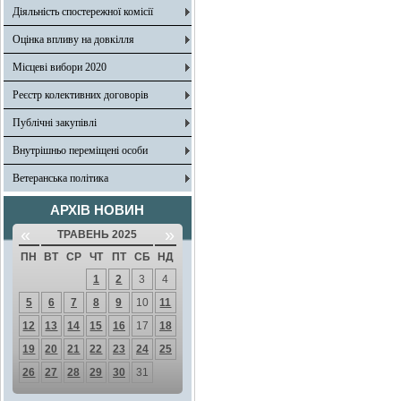
Діяльність спостережної комісії
Оцінка впливу на довкілля
Місцеві вибори 2020
Реєстр колективних договорів
Публічні закупівлі
Внутрішньо переміщені особи
Ветеранська політика
АРХІВ НОВИН
«
»
ТРАВЕНЬ 2025
ПН
ВТ
СР
ЧТ
ПТ
СБ
НД
1
2
3
4
5
6
7
8
9
10
11
12
13
14
15
16
17
18
19
20
21
22
23
24
25
26
27
28
29
30
31