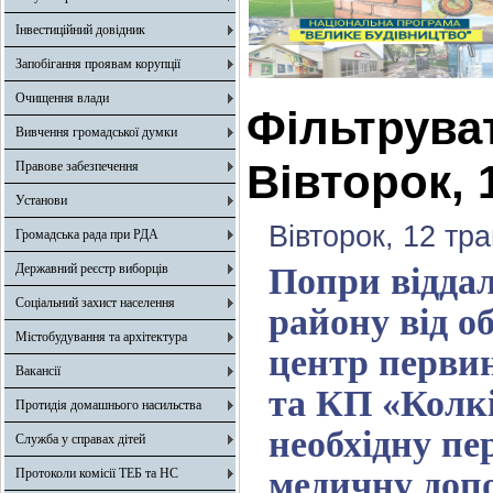
Інвестиційний довідник
Запобігання проявам корупції
Очищення влади
Фільтрува
Вивчення громадської думки
Вівторок, 
Правове забезпечення
Установи
Вівторок, 12 тр
Громадська рада при РДА
Державний реєстр виборців
Попри відда
Соціальний захист населення
району від о
Містобудування та архітектура
центр первин
Вакансії
та КП «Колк
Протидія домашнього насильства
необхідну пе
Служба у справах дітей
медичну доп
Протоколи комісії ТЕБ та НС