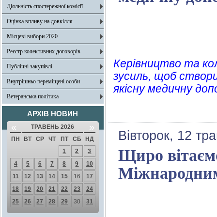
Діяльність спостережної комісії
Оцінка впливу на довкілля
Місцеві вибори 2020
Реєстр колективних договорів
Керівництво та ко
Публічні закупівлі
зусиль, щоб створ
Внутрішньо переміщені особи
якісну медичну доп
Ветеранська політика
АРХІВ НОВИН
«
»
ТРАВЕНЬ 2026
Вівторок, 12 тр
ПН
ВТ
СР
ЧТ
ПТ
СБ
НД
Щиро вітаємо
1
2
3
4
5
6
7
8
9
10
Міжнародним
11
12
13
14
15
16
17
18
19
20
21
22
23
24
25
26
27
28
29
30
31