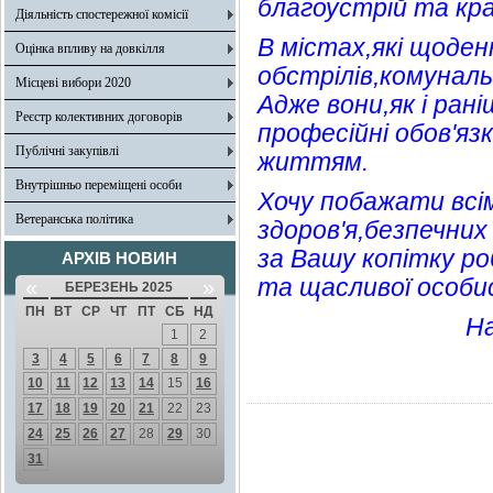
благоустрій та кра
Діяльність спостережної комісії
В містах,які щоде
Оцінка впливу на довкілля
обстрілів,комунал
Місцеві вибори 2020
Адже вони,як і ран
Реєстр колективних договорів
професійні обов'яз
Публічні закупівлі
життям.
Внутрішньо переміщені особи
Хочу побажати всім
Ветеранська політика
здоров'я,безпечних
за Вашу копітку ро
АРХІВ НОВИН
та щасливої особис
«
»
БЕРЕЗЕНЬ 2025
ПН
ВТ
СР
ЧТ
ПТ
СБ
НД
На
1
2
3
4
5
6
7
8
9
10
11
12
13
14
15
16
17
18
19
20
21
22
23
24
25
26
27
28
29
30
31