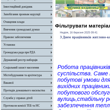
Інвестиційний довідник
Запобігання проявам корупції
Очищення влади
Фільтрувати матеріал
Вивчення громадської думки
Неділя, 16 березня 2025 09:41
Правове забезпечення
З Днем працівників житлово-к
Установи
Громадська рада при РДА
Державний реєстр виборців
Робота працівників
Соціальний захист населення
суспільства. Саме
Містобудування та архітектура
побутові умови дл
Вакансії
вихідних працівни
Протидія домашнього насильства
побутового обслуг
вулиць,стабільну 
Служба у справах дітей
забезпечення тепл
Протоколи комісії ТЕБ та НС