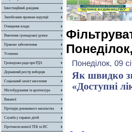
Інвестиційний довідник
Запобігання проявам корупції
Очищення влади
Фільтрува
Вивчення громадської думки
Понеділок,
Правове забезпечення
Установи
Понеділок, 09 с
Громадська рада при РДА
Державний реєстр виборців
Як швидко зн
Соціальний захист населення
«Доступні лі
Містобудування та архітектура
Вакансії
Протидія домашнього насильства
Служба у справах дітей
Протоколи комісії ТЕБ та НС