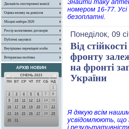
Знайти таку апте
Діяльність спостережної комісії
номером 16-77. Усі
Оцінка впливу на довкілля
безоплатні.
Місцеві вибори 2020
Реєстр колективних договорів
Понеділок, 09 с
Публічні закупівлі
Від стійкості
Внутрішньо переміщені особи
фронту залеж
Ветеранська політика
на фронті за
АРХІВ НОВИН
«
»
України
СІЧЕНЬ 2023
ПН
ВТ
СР
ЧТ
ПТ
СБ
НД
1
2
3
4
5
6
7
8
9
10
11
12
13
14
15
16
17
18
19
20
21
22
Я дякую всім нашим
23
24
25
26
27
28
29
усвідомлюють, що ї
30
31
і результативність