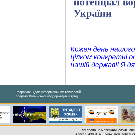
потенціал во
України
Кожен день нашого
цілком конкретні об
нашій державі! Я д
Розробка: Відділ інформаційних технологій
апарату Волинської облдержадміністрації
Усі права на матеріали, розміщені 
Адреса: 43001, м. Луцьк, вул. Ковельськ