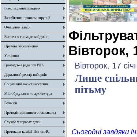
Інвестиційний довідник
Запобігання проявам корупції
Очищення влади
Фільтрува
Вивчення громадської думки
Вівторок, 
Правове забезпечення
Установи
Вівторок, 17 січ
Громадська рада при РДА
Державний реєстр виборців
Лише спільн
Соціальний захист населення
пітьму
Містобудування та архітектура
Вакансії
Протидія домашнього насильства
Служба у справах дітей
Сьогодні завдяки ін
Протоколи комісії ТЕБ та НС