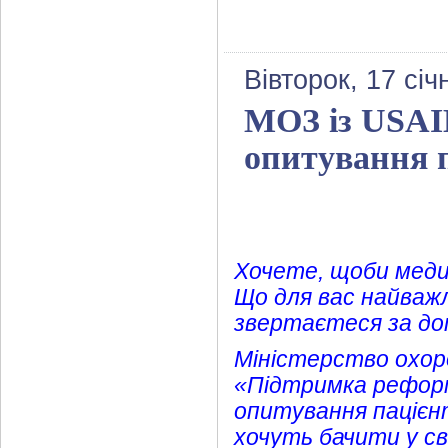
Вівторок, 17 січ
МОЗ із USAI
опитування п
Хочете, щоби медич
Що для вас найважл
звертаєтеся за д
Міністерство охоро
«Підтримка реформ
опитування пацієнт
хочуть бачити у св