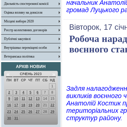
начальник Анатолі
Діяльність спостережної комісії
громад Луцького р
Оцінка впливу на довкілля
Місцеві вибори 2020
Вівторок, 17 січ
Реєстр колективних договорів
Робоча нарад
Публічні закупівлі
воєнного ста
Внутрішньо переміщені особи
Ветеранська політика
АРХІВ НОВИН
«
»
СІЧЕНЬ 2023
ПН
ВТ
СР
ЧТ
ПТ
СБ
НД
1
Задля налагодженн
2
3
4
5
6
7
8
викликів воєнного ч
9
10
11
12
13
14
15
Анатолій Костик пр
16
17
18
19
20
21
22
територіальних гр
23
24
25
26
27
28
29
структур району.
30
31