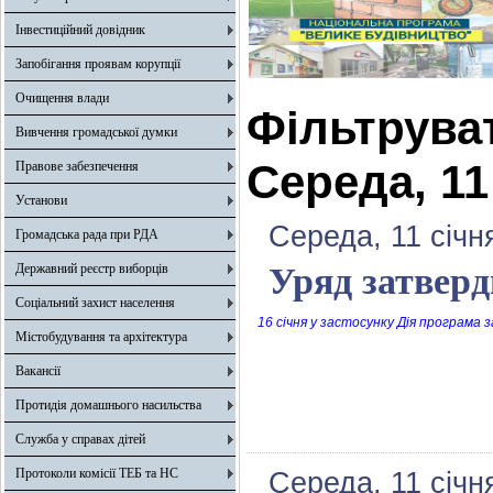
Інвестиційний довідник
Запобігання проявам корупції
Очищення влади
Фільтрува
Вивчення громадської думки
Середа, 11
Правове забезпечення
Установи
Середа, 11 січн
Громадська рада при РДА
Державний реєстр виборців
Уряд затверд
Соціальний захист населення
16 січня у застосунку Дія програма
Містобудування та архітектура
Вакансії
Протидія домашнього насильства
Служба у справах дітей
Протоколи комісії ТЕБ та НС
Середа, 11 січн