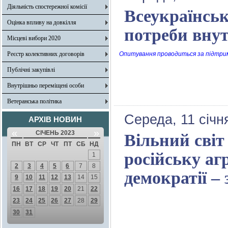
Діяльність спостережної комісії
Всеукраїнськ
Оцінка впливу на довкілля
потреби вну
Місцеві вибори 2020
Реєстр колективних договорів
Опитування проводиться за підтрим
Публічні закупівлі
Внутрішньо переміщені особи
Ветеранська політика
Середа, 11 січн
АРХІВ НОВИН
«
»
СІЧЕНЬ 2023
Вільний світ
ПН
ВТ
СР
ЧТ
ПТ
СБ
НД
російську аг
1
2
3
4
5
6
7
8
демократії –
9
10
11
12
13
14
15
16
17
18
19
20
21
22
23
24
25
26
27
28
29
30
31