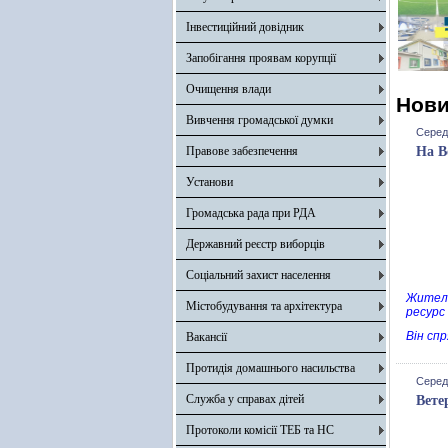
Інвестиційний довідник
Запобігання проявам корупції
Очищення влади
Нов
Вивчення громадської думки
Серед
Правове забезпечення
На В
Установи
Громадська рада при РДА
Державний реєстр виборців
Соціальний захист населення
Жителі
Містобудування та архітектура
ресурс
Він сп
Вакансії
Протидія домашнього насильства
Серед
Служба у справах дітей
Вете
Протоколи комісії ТЕБ та НС