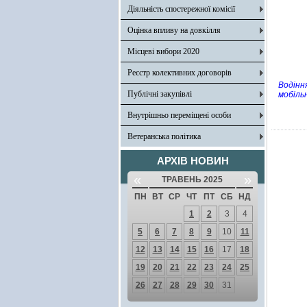
Діяльність спостережної комісії
Оцінка впливу на довкілля
Місцеві вибори 2020
Реєстр колективних договорів
Водінн
Публічні закупівлі
мобіль
Внутрішньо переміщені особи
Ветеранська політика
АРХІВ НОВИН
«
»
ТРАВЕНЬ 2025
ПН
ВТ
СР
ЧТ
ПТ
СБ
НД
1
2
3
4
5
6
7
8
9
10
11
12
13
14
15
16
17
18
19
20
21
22
23
24
25
26
27
28
29
30
31