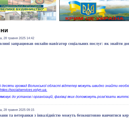
ини
а, 28 травня 2025 14:42
олині запрацював онлайн-навігатор соціальних послуг: як знайти доп
 десяти громад Волинської області відтепер можуть швидко знайти необхідн
https://socialservices.volyn.ua
.
рямовує до установ і організацій, фахівці яких допоможуть розв’язати життє
а, 28 травня 2025 09:15
рани та ветеранки з інвалідністю можуть безкоштовно навчитися кер