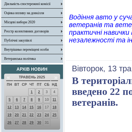
Діяльність спостережної комісії
Оцінка впливу на довкілля
Водіння авто у суч
Місцеві вибори 2020
ветеранів та ветер
практичні навички в
Реєстр колективних договорів
незалежності та і
Публічні закупівлі
Внутрішньо переміщені особи
Ветеранська політика
Вівторок, 13 тр
АРХІВ НОВИН
«
»
ТРАВЕНЬ 2025
В територіа
ПН
ВТ
СР
ЧТ
ПТ
СБ
НД
введено 22 п
1
2
3
4
ветеранів.
5
6
7
8
9
10
11
12
13
14
15
16
17
18
19
20
21
22
23
24
25
26
27
28
29
30
31