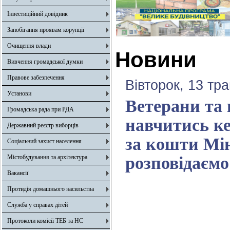
Інвестиційний довідник
Запобігання проявам корупції
Очищення влади
Новини
Вивчення громадської думки
Правове забезпечення
Вівторок, 13 тр
Установи
Ветерани та 
Громадська рада при РДА
навчитись ке
Державний реєстр виборців
за кошти Мін
Соціальний захист населення
Містобудування та архітектура
розповідаємо
Вакансії
Протидія домашнього насильства
Служба у справах дітей
Протоколи комісії ТЕБ та НС