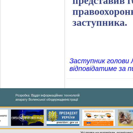
представив г
правоохоронн
заступника.
Заступник голови 
відповідатиме за п
Розробка: Відділ інформаційних технологій
апарату Волинської облдержадміністрації
Усі права на матеріали, розміщені 