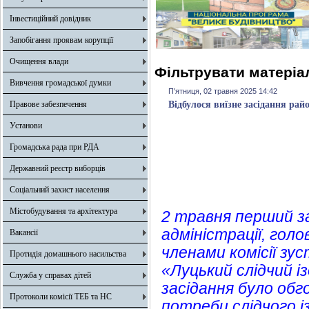
Інвестиційний довідник
Запобігання проявам корупції
Очищення влади
Фільтрувати матеріал
Вивчення громадської думки
П'ятниця, 02 травня 2025 14:42
Правове забезпечення
Відбулося виїзне засідання рай
Установи
Громадська рада при РДА
Державний реєстр виборців
Соціальний захист населення
Містобудування та архітектура
2 травня перший з
адміністрації, голо
Вакансії
членами комісії зу
Протидія домашнього насильства
«Луцький слідчий і
Служба у справах дітей
засідання було обг
Протоколи комісії ТЕБ та НС
потреби слідчого і