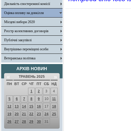
Діяльність спостережної комісії
Оцінка впливу на довкілля
Місцеві вибори 2020
Реєстр колективних договорів
Публічні закупівлі
Внутрішньо переміщені особи
Ветеранська політика
АРХІВ НОВИН
«
»
ТРАВЕНЬ 2025
ПН
ВТ
СР
ЧТ
ПТ
СБ
НД
1
2
3
4
5
6
7
8
9
10
11
12
13
14
15
16
17
18
19
20
21
22
23
24
25
26
27
28
29
30
31