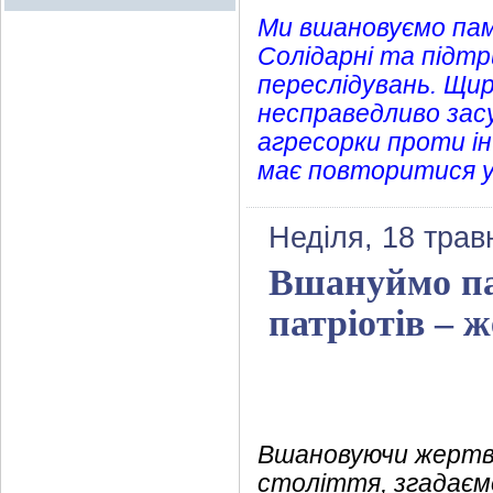
Ми вшановуємо пам
Солідарні та підтр
переслідувань. Щи
несправедливо засу
агресорки проти ін
має повторитися у 
Неділя, 18 трав
Вшануймо па
патріотів – 
Вшановуючи жертв 
століття, згадаємо