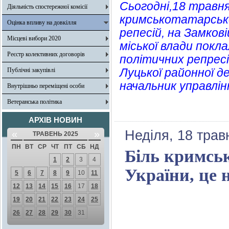
Сьогодні,18 травня
Діяльність спостережної комісії
кримськотатарсько
Оцінка впливу на довкілля
репесій, на Замков
Місцеві вибори 2020
міської влади покл
Реєстр колективних договорів
політичних репресі
Луцької районної д
Публічні закупівлі
начальник управлін
Внутрішньо переміщені особи
Ветеранська політика
АРХІВ НОВИН
Неділя, 18 трав
«
»
ТРАВЕНЬ 2025
ПН
ВТ
СР
ЧТ
ПТ
СБ
НД
Біль кримськ
1
2
3
4
України, це 
5
6
7
8
9
10
11
12
13
14
15
16
17
18
19
20
21
22
23
24
25
26
27
28
29
30
31