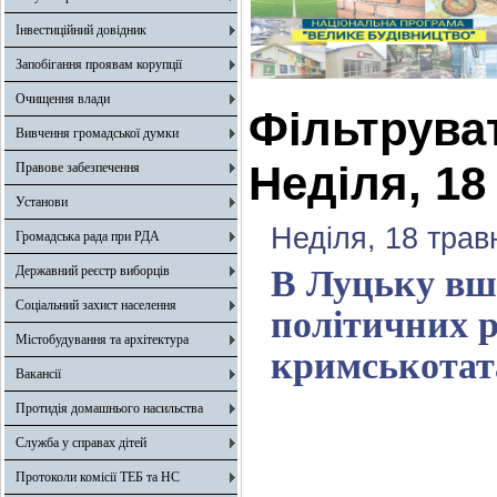
Інвестиційний довідник
Запобігання проявам корупції
Очищення влади
Фільтрува
Вивчення громадської думки
Неділя, 18
Правове забезпечення
Установи
Неділя, 18 трав
Громадська рада при РДА
Державний реєстр виборців
В Луцьку вш
Соціальний захист населення
політичних р
Містобудування та архітектура
кримськотат
Вакансії
Протидія домашнього насильства
Служба у справах дітей
Протоколи комісії ТЕБ та НС