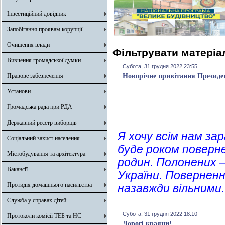
Інвестиційний довідник
Запобігання проявам корупції
Очищення влади
Фільтрувати матеріал
Вивчення громадської думки
Субота, 31 грудня 2022 23:55
Правове забезпечення
Новорічне привітання Президе
Установи
Громадська рада при РДА
Державний реєстр виборців
Я хочу всім нам за
Соціальний захист населення
буде роком поверне
Містобудування та архітектура
родин. Полонених – 
Вакансії
України. Повернен
Протидія домашнього насильства
назавжди вільними.
Служба у справах дітей
Субота, 31 грудня 2022 18:10
Протоколи комісії ТЕБ та НС
Дорогі краяни!