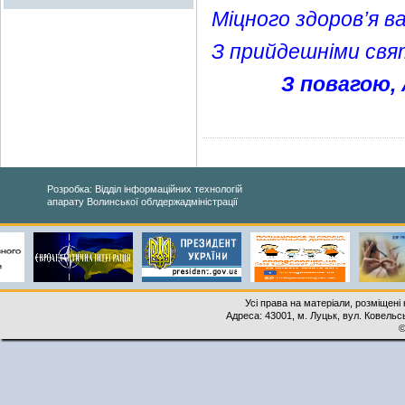
Міцного здоров’я ва
З прийдешніми свя
З повагою, 
Розробка: Відділ інформаційних технологій
апарату Волинської облдержадміністрації
Усі права на матеріали, розміщені 
Адреса: 43001, м. Луцьк, вул. Ковельськ
©