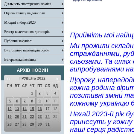
Діяльність спостережної комісії
Оцінка впливу на довкілля
Місцеві вибори 2020
Реєстр колективних договорів
Прийміть мої найщи
Публічні закупівлі
Ми прожили складн
Внутрішньо переміщені особи
стражданнями, руй
Ветеранська політика
сльозами. Та шлях
випробуваннями на 
АРХІВ НОВИН
«
»
Щороку, напередодн
ГРУДЕНЬ 2022
ПН
ВТ
СР
ЧТ
ПТ
СБ
НД
кожна родина вірит
1
2
3
4
позитивні зміни та
5
6
7
8
9
10
11
кожному українцю 
12
13
14
15
16
17
18
Нехай 2023-й рік б
19
20
21
22
23
24
25
принесуть у кожну 
26
27
28
29
30
31
наші серця радістю