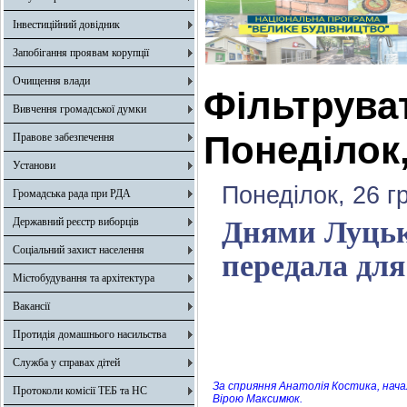
Інвестиційний довідник
Запобігання проявам корупції
Очищення влади
Фільтрува
Вивчення громадської думки
Понеділок,
Правове забезпечення
Установи
Понеділок, 26 г
Громадська рада при РДА
Державний реєстр виборців
Днями Луцька
Соціальний захист населення
передала для
Містобудування та архітектура
Вакансії
Протидія домашнього насильства
Служба у справах дітей
За сприяння Анатолія Костика, нача
Протоколи комісії ТЕБ та НС
Вірою Максимюк.