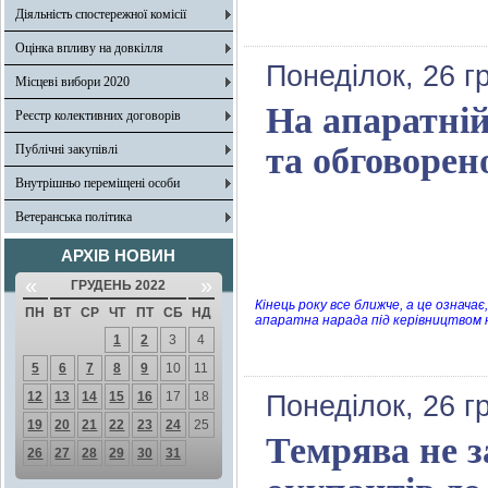
Діяльність спостережної комісії
Оцінка впливу на довкілля
Понеділок, 26 г
Місцеві вибори 2020
На апаратній
Реєстр колективних договорів
та обговорен
Публічні закупівлі
Внутрішньо переміщені особи
Ветеранська політика
АРХІВ НОВИН
«
»
ГРУДЕНЬ 2022
Кінець року все ближче, а це означа
ПН
ВТ
СР
ЧТ
ПТ
СБ
НД
апаратна нарада під керівництвом н
1
2
3
4
5
6
7
8
9
10
11
12
13
14
15
16
17
18
Понеділок, 26 г
19
20
21
22
23
24
25
Темрява не 
26
27
28
29
30
31