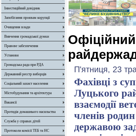
Інвестиційний довідник
Запобігання проявам корупції
Очищення влади
Офіційний 
Вивчення громадської думки
Правове забезпечення
райдержад
Установи
Громадська рада при РДА
П'ятниця, 23 тр
Державний реєстр виборців
Фахівці з су
Соціальний захист населення
Луцького ра
Містобудування та архітектура
взаємодії вет
Вакансії
Протидія домашнього насильства
членів родин
Служба у справах дітей
державою зад
Протоколи комісії ТЕБ та НС