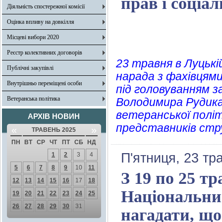
прав і соціа
Діяльність спостережної комісії
Оцінка впливу на довкілля
Місцеві вибори 2020
Реєстр колективних договорів
23 травня в Луцькі
Публічні закупівлі
нарада з фахівцями
Внутрішньо переміщені особи
під головуванням з
Ветеранська політика
Володимира Рудика 
ветеранської полі
АРХІВ НОВИН
представників стру
«
»
ТРАВЕНЬ 2025
ПН
ВТ
СР
ЧТ
ПТ
СБ
НД
П'ятниця, 23 тр
1
2
3
4
5
6
7
8
9
10
11
З 19 по 25 т
12
13
14
15
16
17
18
Національни
19
20
21
22
23
24
25
26
27
28
29
30
31
нагадати, що