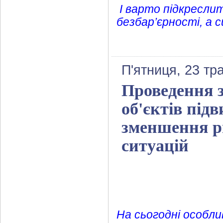
І варто підкреслит
безбар’єрності, а 
П'ятниця, 23 тр
Проведення з
об'єктів під
зменшення р
ситуацій
На сьогодні особл