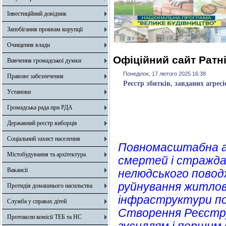
Інвестиційний довідник
Запобігання проявам корупції
Очищення влади
Офіційний сайт Ратн
Вивчення громадської думки
Понеділок, 17 лютого 2025 16:38
Правове забезпечення
Реєстр збитків, завданих агрес
Установи
Громадська рада при РДА
Державний реєстр виборців
Соціальний захист населення
Повномасштабна аг
Містобудування та архітектура
смертей і страждан
Вакансії
нелюдського повод
руйнування житлови
Протидія домашнього насильства
інфраструктури по 
Служба у справах дітей
Створення Реєстру
Протоколи комісії ТЕБ та НС