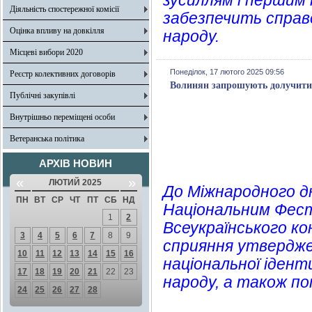
зусиллям і першим 
Діяльність спостережної комісії
забезпечить справе
Оцінка впливу на довкілля
народу.
Місцеві вибори 2020
Понеділок, 17 лютого 2025 09:56
Реєстр колективних договорів
Волинян запрошують долучитис
Публічні закупівлі
Внутрішньо переміщені особи
Ветеранська політика
АРХІВ НОВИН
«
»
ЛЮТИЙ 2025
До Міжнародного дн
ПН
ВТ
СР
ЧТ
ПТ
СБ
НД
Національним Фест
1
2
Всеукраїнського ко
3
4
5
6
7
8
9
сприяння утверджен
10
11
12
13
14
15
16
національної ідент
17
18
19
20
21
22
23
народу, а також поп
24
25
26
27
28