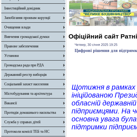
Інвестиційний довідник
Запобігання проявам корупції
Очищення влади
Офіційний сайт Ратн
Вивчення громадської думки
Четвер, 30 січня 2025 19:25
Правове забезпечення
Цифрові рішення для підтримки
Установи
Громадська рада при РДА
Державний реєстр виборців
Соціальний захист населення
Щотижня в рамках 
ініційованою През
Містобудування та архітектура
обласній державній
Вакансії
підприємцями. На ч
Протидія домашнього насильства
основна увага бул
Служба у справах дітей
підтримки підприєм
Протоколи комісії ТЕБ та НС