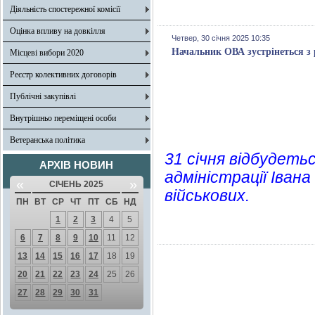
Діяльність спостережної комісії
Оцінка впливу на довкілля
Четвер, 30 січня 2025 10:35
Начальник ОВА зустрінеться 
Місцеві вибори 2020
Реєстр колективних договорів
Публічні закупівлі
Внутрішньо переміщені особи
Ветеранська політика
31 січня відбудетьс
АРХІВ НОВИН
адміністрації Іван
«
»
СІЧЕНЬ 2025
військових.
ПН
ВТ
СР
ЧТ
ПТ
СБ
НД
1
2
3
4
5
6
7
8
9
10
11
12
13
14
15
16
17
18
19
20
21
22
23
24
25
26
27
28
29
30
31