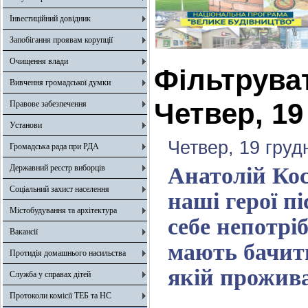
Інвестиційний довідник
Запобігання проявам корупції
Очищення влади
Фільтрува
Вивчення громадської думки
Четвер, 19
Правове забезпечення
Установи
Четвер, 19 груд
Громадська рада при РДА
Державний реєстр виборців
Анатолій Ко
Соціальний захист населення
наші герої п
Містобудування та архітектура
себе непотрі
Вакансії
мають бачити
Протидія домашнього насильства
якій прожив
Служба у справах дітей
Протоколи комісії ТЕБ та НС