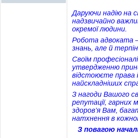
Даруючи надію на с
надзвичайно важлив
окремої людини.
Робота адвоката –
знань, але й терпі
Своїм професіонал
утвердженню прин
відстоюєте права і
найскладніших спр
З нагоди Вашого св
репутації, гарних 
здоров’я Вам, бага
натхнення в кожном
З повагою началь