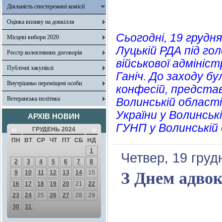
Діяльність спостережної комісії
Оцінка впливу на довкілля
Сьогодні, 19 грудн
Місцеві вибори 2020
Луцькій РДА під го
Реєстр колективних договорів
військової адмініс
Публічні закупівлі
Ганіч. До заходу б
Внутрішньо переміщені особи
конфесій, предста
Ветеранська політика
Волинській області
України у Волинські
АРХІВ НОВИН
ГУНП у Волинській 
«
»
ГРУДЕНЬ 2024
ПН
ВТ
СР
ЧТ
ПТ
СБ
НД
1
Четвер, 19 груд
2
3
4
5
6
7
8
9
10
11
12
13
14
15
З Днем адвок
16
17
18
19
20
21
22
23
24
25
26
27
28
29
30
31