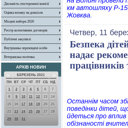
на Волині провели 
Діяльність спостережної комісії
км автошляху Р-15
Оцінка впливу на довкілля
Жовква.
Місцеві вибори 2020
Реєстр колективних договорів
Четвер, 11 бере
Публічні закупівлі
Безпека діте
Внутрішньо переміщені особи
надає рекоме
Ветеранська політика
працівників 
АРХІВ НОВИН
«
»
БЕРЕЗЕНЬ 2021
ПН
ВТ
СР
ЧТ
ПТ
СБ
НД
1
2
3
4
5
6
7
8
9
10
11
12
13
14
Останнім часом збі
15
16
17
18
19
20
21
поведінки дітей, щ
22
23
24
25
26
27
28
йдеться про вплив 
29
30
31
обізнаності вчителі