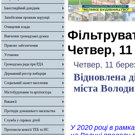
Інвестиційний довідник
Запобігання проявам корупції
Очищення влади
Фільтрува
Вивчення громадської думки
Четвер, 11
Правове забезпечення
Установи
Четвер, 11 бере
Громадська рада при РДА
Державний реєстр виборців
Відновлена ді
Соціальний захист населення
міста Волод
Містобудування та архітектура
Вакансії
Протидія домашнього насильства
Служба у справах дітей
У 2020 році в рам
Протоколи комісії ТЕБ та НС